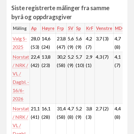
Siste registrerte målinger fra samme
byrå og oppdragsgiver
Måling
Ap
Høyre
Frp
SV
Sp
KrF
Venstre
MDG
Rø
Valg S-
28,0
14,6
23,8
5,6
5,6
4,2
3,7 (3)
4,7
5,3
2025
(53)
(24)
(47)
(9)
(9)
(7)
(8)
(9)
Norstat
22,4
13,8
30,2
5,2
5,7
2,9
4,3 (7)
4,1
7,4
/ NRK /
(42)
(23)
(58)
(9)
(10)
(1)
(7)
(12
VL /
Dagbl. -
16/6-
2026
Norstat
21,1
16,1
31,4
4,7
5,2
3,8
2,7 (2)
4,4
7,1
/ NRK /
(41)
(28)
(58)
(8)
(9)
(3)
(8)
(12
VL /
Dagbl. -