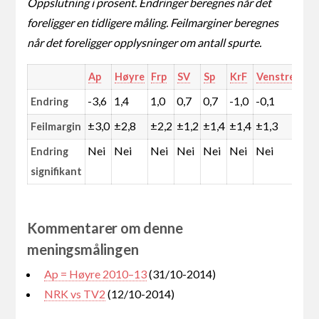
Oppslutning i prosent. Endringer beregnes når det
foreligger en tidligere måling. Feilmarginer beregnes
når det foreligger opplysninger om antall spurte.
Ap
Høyre
Frp
SV
Sp
KrF
Venstre
MD
-3,6
1,4
1,0
0,7
0,7
-1,0
-0,1
0,7
Endring
±3,0
±2,8
±2,2
±1,2
±1,4
±1,4
±1,3
±1,
Feilmargin
Nei
Nei
Nei
Nei
Nei
Nei
Nei
Nei
Endring
signifikant
Kommentarer om denne
meningsmålingen
Ap = Høyre 2010–13
(31/10-2014)
NRK vs TV2
(12/10-2014)