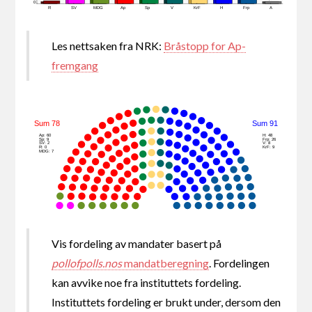
0
R
SV
MDG
Ap
Sp
V
KrF
H
Frp
A
Les nettsaken fra NRK:
Bråstopp for Ap-
fremgang
Sum 78
Sum 91
Ap: 60
H: 48
Sp: 9
Frp: 26
SV: 2
V: 8
R: 0
KrF: 9
MDG: 7
Vis fordeling av mandater basert på
pollofpolls.nos
mandatberegning
. Fordelingen
kan avvike noe fra instituttets fordeling.
Instituttets fordeling er brukt under, dersom den