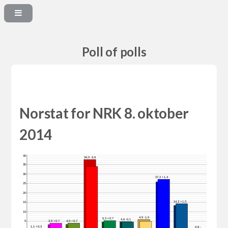
Poll of polls
Norstat for NRK 8. oktober
2014
40
34,0 -3,6
35
30
27,2 +1,4
25
20
14,3 +1,0
15
10
4,9 -1,0
5,3 +0,7
4,6 -0,1
4,0 +0,7
3,9 +0,7
5
1,1 +0,3
0,8 -