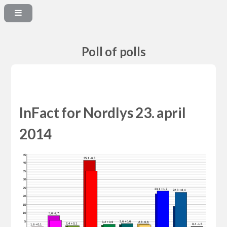
Poll of polls
InFact for Nordlys 23. april
2014
45
35,1 -6,3
40
35
30
25
23,1 +1,7
22,3 +8,4
20
15
10
5,6 -2,7
5
3,6 +0,6
2,8 -0,6
3,2 +0,6
2,4 +0,1
0,4 -1,5
1,6 +0,1