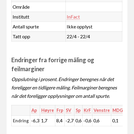
Område
Institutt
InFact
Antall spurte
Ikke opplyst
Tatt opp
22/4 - 22/4
Endringer fra forrige måling og
feilmarginer
Oppslutning i prosent. Endringer beregnes når det
foreligger en tidligere måling. Feilmarginer beregnes
når det foreligger opplysninger om antall spurte.
Ap
Høyre
Frp
SV
Sp
KrF
Venstre
MDG
Rød
-6,3
1,7
8,4
-2,7
0,6
-0,6
0,6
0,1
0,1
Endring