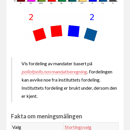
0
R
SV
MDG
Ap
Sp
V
KrF
H
Frp
A
Vis fordeling av mandater basert på
pollofpolls.nos
mandatberegning
. Fordelingen
kan avvike noe fra instituttets fordeling.
Instituttets fordeling er brukt under, dersom den
er kjent.
Fakta om meningsmålingen
Valg
Stortingsvalg