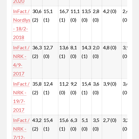
2020
InFact /
30,6
15,1
16,7
11,1
13,5
2,8
4,2 (0)
2,4
2
Nordlys
(2)
(1)
(1)
(0)
(0)
(0)
(0)
(
- 18/2-
2018
InFact /
36,3
12,7
13,6
8,1
14,3
2,0
4,8 (0)
3,9
2
NRK -
(2)
(0)
(1)
(0)
(1)
(0)
(0)
(
4/9-
2017
InFact /
35,8
12,4
11,2
9,2
15,4
3,6
3,9 (0)
3,4
3
NRK -
(2)
(1)
(0)
(0)
(1)
(0)
(0)
(
19/7-
2017
InFact /
43,2
15,4
15,6
6,3
5,1
3,5
2,7 (0)
3,2
1
NRK -
(2)
(1)
(1)
(0)
(0)
(0)
(0)
(
7/12-