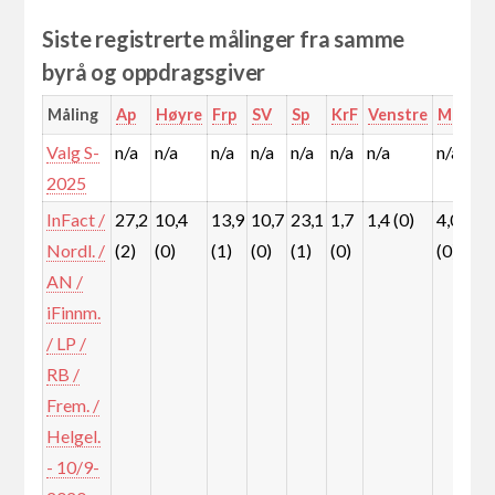
Siste registrerte målinger fra samme
byrå og oppdragsgiver
Måling
Ap
Høyre
Frp
SV
Sp
KrF
Venstre
MDG
Valg S-
n/a
n/a
n/a
n/a
n/a
n/a
n/a
n/a
n
2025
InFact /
27,2
10,4
13,9
10,7
23,1
1,7
1,4 (0)
4,0
5
Nordl. /
(2)
(0)
(1)
(0)
(1)
(0)
(0)
(
AN /
iFinnm.
/ LP /
RB /
Frem. /
Helgel.
- 10/9-