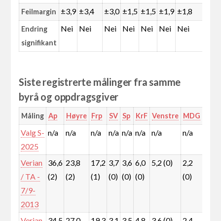
±3,9
±3,4
±3,0
±1,5
±1,5
±1,9
±1,8
±1,
Feilmargin
Nei
Nei
Nei
Nei
Nei
Nei
Nei
Nei
Endring
signifikant
Siste registrerte målinger fra samme
byrå og oppdragsgiver
Måling
Ap
Høyre
Frp
SV
Sp
KrF
Venstre
MDG
Rød
Valg S-
n/a
n/a
n/a
n/a
n/a
n/a
n/a
n/a
n/a
2025
Verian
36,6
23,8
17,2
3,7
3,6
6,0
5,2 (0)
2,2
1,3
/ TA -
(2)
(2)
(1)
(0)
(0)
(0)
(0)
(0)
7/9-
2013
Verian
34,5
27,0
19,3
3,1
3,5
4,8
3,6 (0)
2,4
0,7