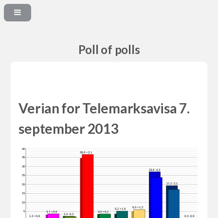
Poll of polls
Verian for Telemarksavisa 7.
september 2013
40
36,6 +2,1
35
30
23,8 -3,2
25
17,2 -2,1
20
15
10
6,0 +1,2
5,2 +1,6
5
3,7 +0,6
3,6 +0,1
2,2 -0,2
1,3 +0,6
0,3 -0,9