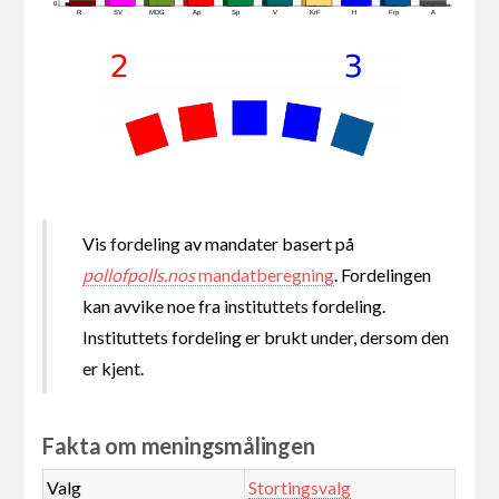
0
R
SV
MDG
Ap
Sp
V
KrF
H
Frp
A
Vis fordeling av mandater basert på
pollofpolls.nos
mandatberegning
. Fordelingen
kan avvike noe fra instituttets fordeling.
Instituttets fordeling er brukt under, dersom den
er kjent.
Fakta om meningsmålingen
Valg
Stortingsvalg