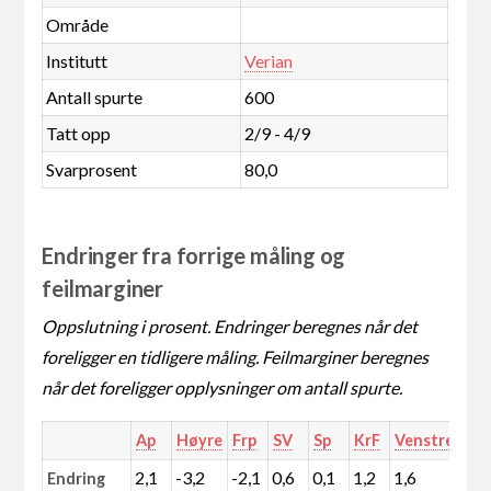
Område
Institutt
Verian
Antall spurte
600
Tatt opp
2/9 - 4/9
Svarprosent
80,0
Endringer fra forrige måling og
feilmarginer
Oppslutning i prosent. Endringer beregnes når det
foreligger en tidligere måling. Feilmarginer beregnes
når det foreligger opplysninger om antall spurte.
Ap
Høyre
Frp
SV
Sp
KrF
Venstre
MD
2,1
-3,2
-2,1
0,6
0,1
1,2
1,6
-0,
Endring