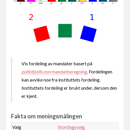
0,0 -
0
R
SV
MDG
Ap
Sp
V
KrF
H
Frp
A
Vis fordeling av mandater basert på
pollofpolls.nos
mandatberegning
. Fordelingen
kan avvike noe fra instituttets fordeling.
Instituttets fordeling er brukt under, dersom den
er kjent.
Fakta om meningsmålingen
Valg
Stortingsvalg