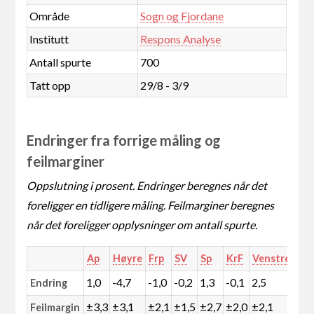
Område
Sogn og Fjordane
Institutt
Respons Analyse
Antall spurte
700
Tatt opp
29/8 - 3/9
Endringer fra forrige måling og
feilmarginer
Oppslutning i prosent. Endringer beregnes når det
foreligger en tidligere måling. Feilmarginer beregnes
når det foreligger opplysninger om antall spurte.
Ap
Høyre
Frp
SV
Sp
KrF
Venstre
MD
1,0
-4,7
-1,0
-0,2
1,3
-0,1
2,5
0,0
Endring
±3,3
±3,1
±2,1
±1,5
±2,7
±2,0
±2,1
±0,
Feilmargin