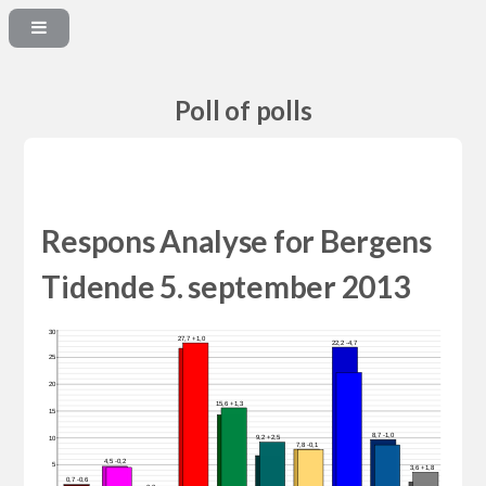
Poll of polls
Respons Analyse for Bergens
Tidende 5. september 2013
30
27,7 +1,0
22,2 -4,7
25
20
15,6 +1,3
15
8,7 -1,0
9,2 +2,5
10
7,8 -0,1
4,5 -0,2
5
3,6 +1,8
0,7 -0,6