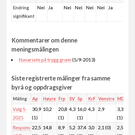
Nei
Ja
Nei
Nei
Nei
Nei
Ja
Ja
Endring
signifikant
Kommentarer om denne
meningsmålingen
Navarsete på trygg grunn
(5/9-2013)
Siste registrerte målinger fra samme
byrå og oppdragsgiver
Måling
Ap
Høyre
Frp
SV
Sp
KrF
Venstre
MDG
R
Valg S-
30,9
10,2
20,8
4,3
16,0
4,3
2,9
3,3
4,
2025
(1)
(1)
(1)
(1)
Respons
22,5
14,8
8,9
5,2
37,4
3,0
2,1 (0)
2,5
2,