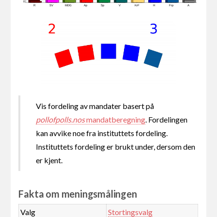
0
R
SV
MDG
Ap
Sp
V
KrF
H
Frp
A
Vis fordeling av mandater basert på
pollofpolls.nos
mandatberegning
. Fordelingen
kan avvike noe fra instituttets fordeling.
Instituttets fordeling er brukt under, dersom den
er kjent.
Fakta om meningsmålingen
Valg
Stortingsvalg