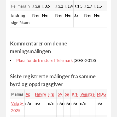
±3,8
±3,6
±3,2
±1,4
±1,5
±1,7
±1,5
±1,
Feilmargin
Nei
Nei
Nei
Nei
Ja
Nei
Nei
Nei
Endring
signifikant
Kommentarer om denne
meningsmålingen
Pluss for de tre store i Telemark
(30/8-2013)
Siste registrerte målinger fra samme
byrå og oppdragsgiver
Måling
Ap
Høyre
Frp
SV
Sp
KrF
Venstre
MDG
Rød
Valg S-
n/a
n/a
n/a
n/a
n/a
n/a
n/a
n/a
n/a
2025