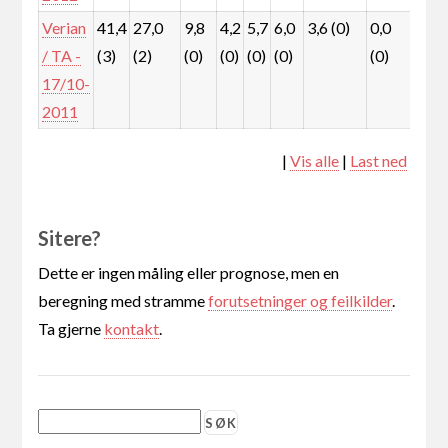
Verian
41,4
27,0
9,8
4,2
5,7
6,0
3,6 (0)
0,0
1,7
/ TA -
(3)
(2)
(0)
(0)
(0)
(0)
(0)
(0)
17/10-
2011
|
Vis alle
|
Last ned
Sitere?
Dette er ingen måling eller prognose, men en
beregning med stramme
forutsetninger og feilkilder
.
Ta gjerne
kontakt
.