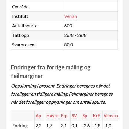
Område
Institutt
Verian
Antall spurte
600
Tatt opp
26/8 - 28/8
Svarprosent
80,0
Endringer fra forrige måling og
feilmarginer
Oppslutning i prosent. Endringer beregnes når det
foreligger en tidligere måling. Feilmarginer beregnes
når det foreligger opplysninger om antall spurte.
Ap
Høyre
Frp
SV
Sp
KrF
Venstre
MD
2,2
1,7
3,1
0,1
-2,6
-1,8
-1,0
-1,
Endring