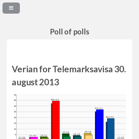
Poll of polls
Verian for Telemarksavisa 30.
august 2013
40
34,5 +2,2
35
30
27,0 +1,7
25
19,3 +3,1
20
15
10
4,8 -1,8
3,5 -2,6
3,6 -1,0
5
2,4 -1,1
3,1 +0,1
0,7 -0,9
1,2 -0,3