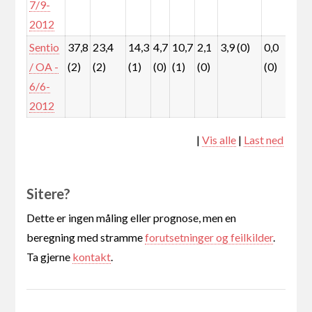
7/9-
2012
Sentio
37,8
23,4
14,3
4,7
10,7
2,1
3,9 (0)
0,0
1,3
/ OA -
(2)
(2)
(1)
(0)
(1)
(0)
(0)
(0)
6/6-
2012
|
Vis alle
|
Last ned
Sitere?
Dette er ingen måling eller prognose, men en
beregning med stramme
forutsetninger og feilkilder
.
Ta gjerne
kontakt
.