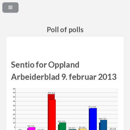
Poll of polls
Sentio for Oppland
Arbeiderblad 9. februar 2013
50
45
37,0 -6,3
40
35
30
27,1 +0,4
25
20
15
13,4 +3,1
10,4 +2,4
10
4,9 +1,3
5
3,4 +0,1
2,5 +0,4
0,2 -1,6
0,7 +0,2
0,5 -