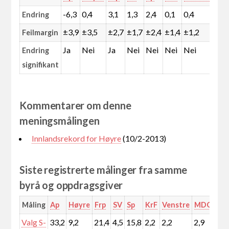
-6,3
0,4
3,1
1,3
2,4
0,1
0,4
0,2
Endring
±3,9
±3,5
±2,7
±1,7
±2,4
±1,4
±1,2
±0,
Feilmargin
Ja
Nei
Ja
Nei
Nei
Nei
Nei
Nei
Endring
signifikant
Kommentarer om denne
meningsmålingen
Innlandsrekord for Høyre
(10/2-2013)
Siste registrerte målinger fra samme
byrå og oppdragsgiver
Måling
Ap
Høyre
Frp
SV
Sp
KrF
Venstre
MDG
Rø
Valg S-
33,2
9,2
21,4
4,5
15,8
2,2
2,2
2,9
4,5