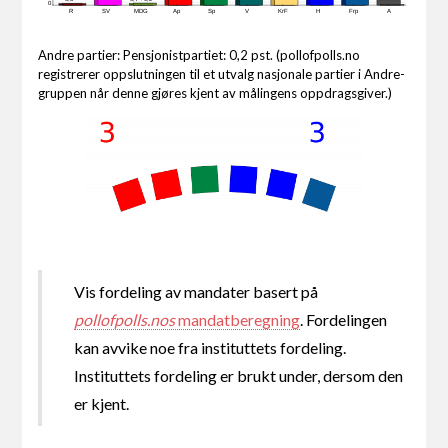
0
R
SV
MDG
Ap
Sp
V
KrF
H
Frp
A
Andre partier: Pensjonistpartiet: 0,2 pst. (pollofpolls.no
registrerer oppslutningen til et utvalg nasjonale partier i Andre-
gruppen når denne gjøres kjent av målingens oppdragsgiver.)
Vis fordeling av mandater basert på
pollofpolls.nos
mandatberegning
. Fordelingen
kan avvike noe fra instituttets fordeling.
Instituttets fordeling er brukt under, dersom den
er kjent.