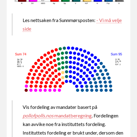
0,0 -
0
R
SV
MDG
Ap
Sp
V
KrF
H
Frp
A
Les nettsaken fra Sunnmørsposten:
- Vi må velje
side
Sum 74
Sum 95
Ap: 56
H: 55
Sp: 9
Frp: 31
SV: 8
V: 7
R: 1
KrF: 2
MDG: 0
Vis fordeling av mandater basert på
pollofpolls.nos
mandatberegning
. Fordelingen
kan avvike noe fra instituttets fordeling.
Instituttets fordeling er brukt under, dersom den