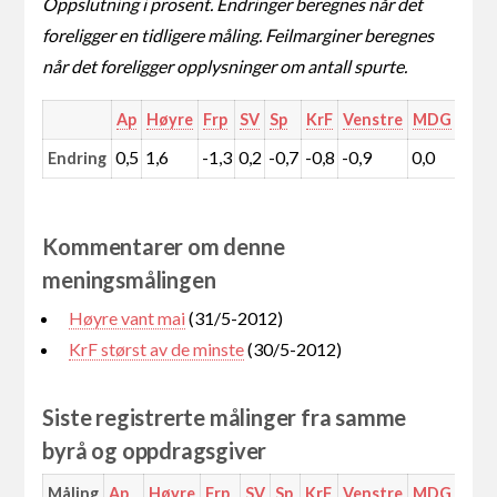
Oppslutning i prosent. Endringer beregnes når det
foreligger en tidligere måling. Feilmarginer beregnes
når det foreligger opplysninger om antall spurte.
Ap
Høyre
Frp
SV
Sp
KrF
Venstre
MDG
Rød
0,5
1,6
-1,3
0,2
-0,7
-0,8
-0,9
0,0
0,4
Endring
Kommentarer om denne
meningsmålingen
Høyre vant mai
(31/5-2012)
KrF størst av de minste
(30/5-2012)
Siste registrerte målinger fra samme
byrå og oppdragsgiver
Måling
Ap
Høyre
Frp
SV
Sp
KrF
Venstre
MDG
Rød