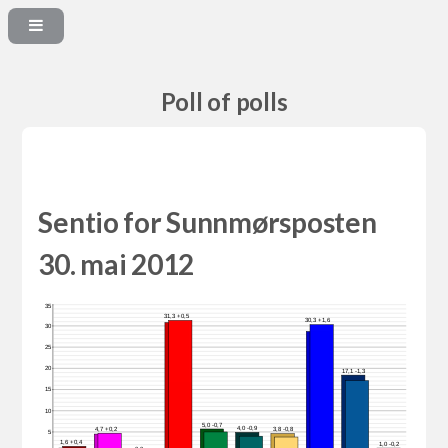
Poll of polls
Sentio for Sunnmørsposten
30. mai 2012
35
31,3 +0,5
30,3 +1,6
30
25
20
17,1 -1,3
15
10
5,0 -0,7
4,0 -0,9
4,7 +0,2
3,8 -0,8
5
1,6 +0,4
1,0 -0,2