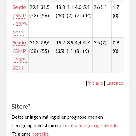
Sentio
29,4
31,5
18,8
4,1
4,0
5,4
2,6 (1)
1,7
1,9
/ SMP
(53)
(56)
(34)
(7)
(7)
(10)
(0)
(1)
- 28/9-
2012
Sentio
31,2
29,6
19,2
3,9
4,4
4,7
3,5 (2)
0,9
1,7
/ SMP
(58)
(55)
(35)
(1)
(8)
(9)
(0)
(1)
- 30/8-
2012
|
Vis alle
|
Last ned
Sitere?
Dette er ingen måling eller prognose, men en
beregning med stramme
forutsetninger og feilkilder
.
Ta gjerne
kontakt
.