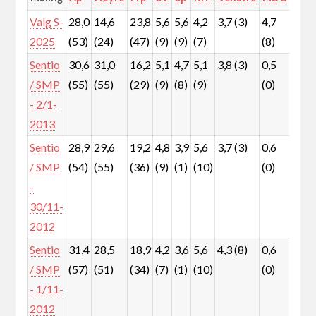
Valg S-
28,0
14,6
23,8
5,6
5,6
4,2
3,7 (3)
4,7
5,3
2025
(53)
(24)
(47)
(9)
(9)
(7)
(8)
(9)
Sentio
30,6
31,0
16,2
5,1
4,7
5,1
3,8 (3)
0,5
1,5
/ SMP
(55)
(55)
(29)
(9)
(8)
(9)
(0)
(1)
- 2/1-
2013
Sentio
28,9
29,6
19,2
4,8
3,9
5,6
3,7 (3)
0,6
2,1
/ SMP
(54)
(55)
(36)
(9)
(1)
(10)
(0)
(1)
-
30/11-
2012
Sentio
31,4
28,5
18,9
4,2
3,6
5,6
4,3 (8)
0,6
2,0
/ SMP
(57)
(51)
(34)
(7)
(1)
(10)
(0)
(1)
- 1/11-
2012