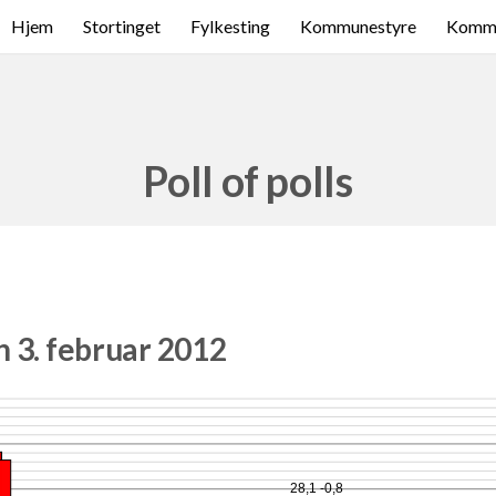
Hjem
Stortinget
Fylkesting
Kommunestyre
Komme
Poll of polls
 3. februar 2012
9
28,1 -0,8