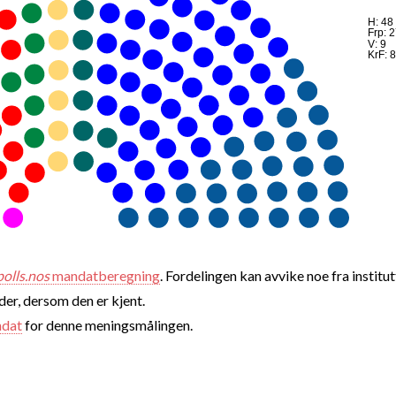
H: 48
Frp: 
V: 9
KrF: 8
polls.nos
mandatberegning
. Fordelingen kan avvike noe fra institut
nder, dersom den er kjent.
ndat
for denne meningsmålingen.