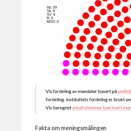
Ap: 59
Sp: 9
SV: 9
R: 0
MDG: 0
Vis fordeling av mandater basert på
pollof
fordeling. Instituttets fordeling er brukt u
Vis beregnet
antall stemmer bak hvert ma
Fakta om meningsmålingen