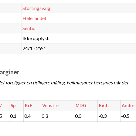
Stortingsvalg
Hele landet
Sentio
Ikke opplyst
24/1 - 29/1
marginer
t foreligger en tidligere måling. Feilmarginer beregnes når det
V
Sp
KrF
Venstre
MDG
Rødt
Andre
,5
0,1
0,4
0,3
0,0
-0,3
-0,5