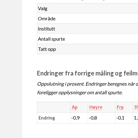
Valg
Område
Institutt
Antall spurte
Tatt opp
Endringer fra forrige måling og feil
Oppslutning i prosent. Endringer beregnes når de
foreligger opplysninger om antall spurte.
Ap
Høyre
Frp
S
-0,9
-0,8
-0,1
1
Endring