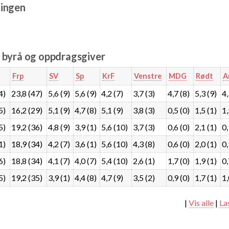
ingen
e byrå og oppdragsgiver
Frp
SV
Sp
KrF
Venstre
MDG
Rødt
A
4)
23,8 (47)
5,6 (9)
5,6 (9)
4,2 (7)
3,7 (3)
4,7 (8)
5,3 (9)
4
5)
16,2 (29)
5,1 (9)
4,7 (8)
5,1 (9)
3,8 (3)
0,5 (0)
1,5 (1)
1,
5)
19,2 (36)
4,8 (9)
3,9 (1)
5,6 (10)
3,7 (3)
0,6 (0)
2,1 (1)
0,
1)
18,9 (34)
4,2 (7)
3,6 (1)
5,6 (10)
4,3 (8)
0,6 (0)
2,0 (1)
0,
6)
18,8 (34)
4,1 (7)
4,0 (7)
5,4 (10)
2,6 (1)
1,7 (0)
1,9 (1)
0,
5)
19,2 (35)
3,9 (1)
4,4 (8)
4,7 (9)
3,5 (2)
0,9 (0)
1,7 (1)
1,
|
Vis alle
|
La