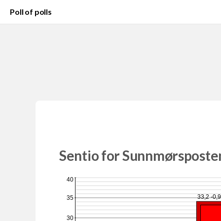
Poll of polls
Sentio for Sunnmørsposten
40
33,2 -0,
35
30