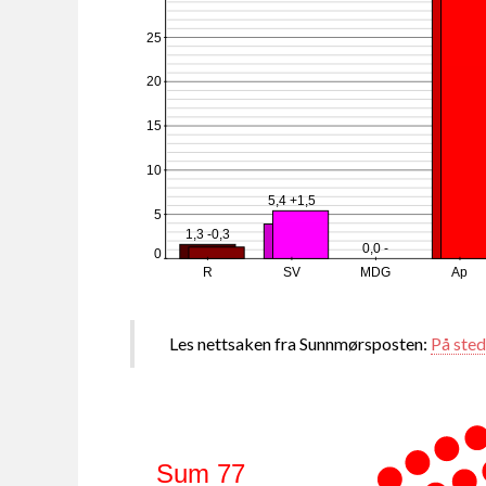
25
20
15
10
5,4 +1,5
5
1,3 -0,3
0,0 -
0
R
SV
MDG
Ap
Les nettsaken fra Sunnmørsposten:
På stede
Sum 77