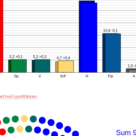
15,6 -0,1
5,2 +0,1
5,2 +0,3
4,7 +0,4
1,0 -
Sp
V
KrF
H
Frp
A
t hvil i politikken
Sum 