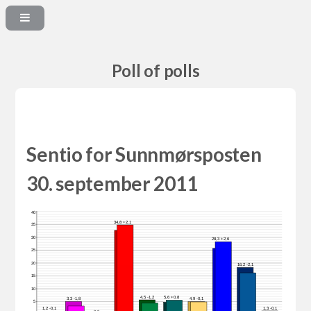
Poll of polls
Sentio for Sunnmørsposten
30. september 2011
40
34,8 +2,1
35
30
28,3 +2,6
25
20
16,2 -2,1
15
10
4,5 -1,2
5,6 +0,8
3,3 -1,8
4,9 -0,1
5
1,3 -0,1
1,2 -0,1