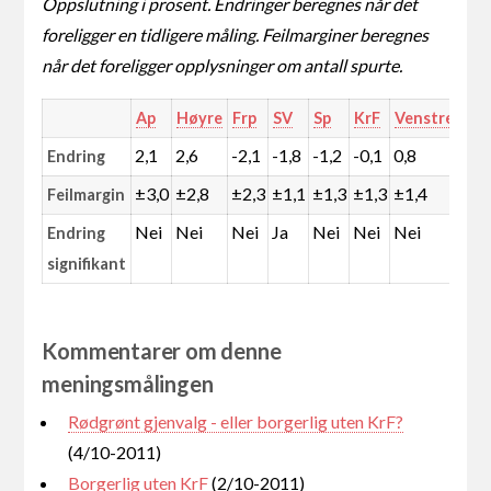
Oppslutning i prosent. Endringer beregnes når det
foreligger en tidligere måling. Feilmarginer beregnes
når det foreligger opplysninger om antall spurte.
Ap
Høyre
Frp
SV
Sp
KrF
Venstre
MD
2,1
2,6
-2,1
-1,8
-1,2
-0,1
0,8
0,0
Endring
±3,0
±2,8
±2,3
±1,1
±1,3
±1,3
±1,4
±0,
Feilmargin
Nei
Nei
Nei
Ja
Nei
Nei
Nei
Ja
Endring
signifikant
Kommentarer om denne
meningsmålingen
Rødgrønt gjenvalg - eller borgerlig uten KrF?
(4/10-2011)
Borgerlig uten KrF
(2/10-2011)