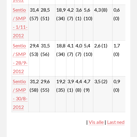
Sentio
31,4
28,5
18,9
4,2
3,6
5,6
4,3 (8)
0,6
2,0
/ SMP
(57)
(51)
(34)
(7)
(1)
(10)
(0)
(1)
- 1/11-
2012
Sentio
29,4
31,5
18,8
4,1
4,0
5,4
2,6 (1)
1,7
1,9
/ SMP
(53)
(56)
(34)
(7)
(7)
(10)
(0)
(1)
- 28/9-
2012
Sentio
31,2
29,6
19,2
3,9
4,4
4,7
3,5 (2)
0,9
1,7
/ SMP
(58)
(55)
(35)
(1)
(8)
(9)
(0)
(1)
- 30/8-
2012
|
Vis alle
|
Last ned