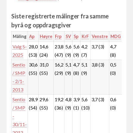
Siste registrerte målinger fra samme
byrå og oppdragsgiver
Måling
Ap
Høyre
Frp
SV
Sp
KrF
Venstre
MDG
Rød
Valg S-
28,0
14,6
23,8
5,6
5,6
4,2
3,7 (3)
4,7
5,3
2025
(53)
(24)
(47)
(9)
(9)
(7)
(8)
(9)
Sentio
30,6
31,0
16,2
5,1
4,7
5,1
3,8 (3)
0,5
1,5
/ SMP
(55)
(55)
(29)
(9)
(8)
(9)
(0)
(1)
- 2/1-
2013
Sentio
28,9
29,6
19,2
4,8
3,9
5,6
3,7 (3)
0,6
2,1
/ SMP
(54)
(55)
(36)
(9)
(1)
(10)
(0)
(1)
-
30/11-
2012