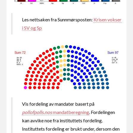
0,0 -
0
R
SV
MDG
Ap
Sp
V
KrF
H
Frp
A
Les nettsaken fra Sunnmørsposten:
Krisen vokser
i SV og Sp
Sum 72
Sum 97
Ap: 63
H: 49
Sp: 8
Frp: 29
SV: 1
V: 10
R: 0
KrF: 9
MDG: 0
Vis fordeling av mandater basert på
pollofpolls.nos
mandatberegning
. Fordelingen
kan avvike noe fra instituttets fordeling.
Instituttets fordeling er brukt under, dersom den