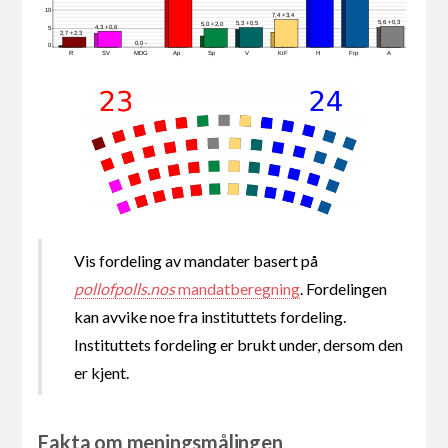
10
7,4 +3,4
5,6 +0,3
5,3 +0,5
5,0 +2,0
4,3 +0,6
5
2,7 +2,3
0,0 -
0
R
SV
MDG
Ap
Sp
V
KrF
H
Frp
A
Vis fordeling av mandater basert på
pollofpolls.nos
mandatberegning
. Fordelingen
kan avvike noe fra instituttets fordeling.
Instituttets fordeling er brukt under, dersom den
er kjent.
Fakta om meningsmålingen