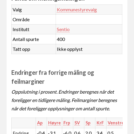
Valg
Kommunestyrevalg
Område
Institutt
Sentio
Antall spurte
400
Tatt opp
Ikke opplyst
Endringer fra forrige måling og
feilmarginer
Oppslutning i prosent. Endringer beregnes når det
foreligger en tidligere måling. Feilmarginer beregnes
når det foreligger opplysninger om antall spurte.
Ap
Høyre
Frp
SV
Sp
KrF
Venstre
MD
-0,4
-3,1
-6,0
0,6
2,0
3,4
0,5
0,0
Endring