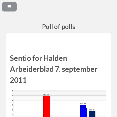
Poll of polls
Sentio for Halden
Arbeiderblad 7. september
2011
40
34,3 -0,4
35
30
22,2 -3,1
25
12,9 -6,0
20
15