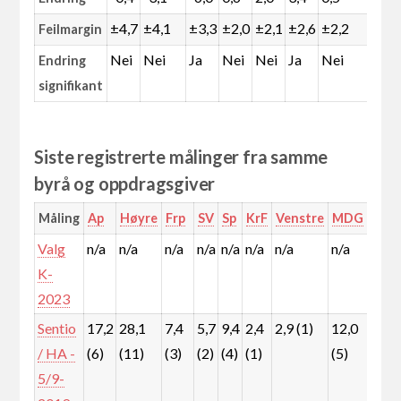
±4,7
±4,1
±3,3
±2,0
±2,1
±2,6
±2,2
±0,
Feilmargin
Nei
Nei
Ja
Nei
Nei
Ja
Nei
Ja
Endring
signifikant
Siste registrerte målinger fra samme
byrå og oppdragsgiver
Måling
Ap
Høyre
Frp
SV
Sp
KrF
Venstre
MDG
Rød
Valg
n/a
n/a
n/a
n/a
n/a
n/a
n/a
n/a
n/a
K-
2023
Sentio
17,2
28,1
7,4
5,7
9,4
2,4
2,9 (1)
12,0
9,7
/ HA -
(6)
(11)
(3)
(2)
(4)
(1)
(5)
(4)
5/9-