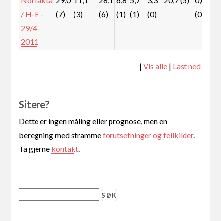
Norfakta
29,0
11,1
28,1
6,8
5,7
3,3
20,7 (5)
0,0
0
/ H-F -
(7)
(3)
(6)
(1)
(1)
(0)
(0)
(
29/4-
2011
|
Vis alle
|
Last ned
Sitere?
Dette er ingen måling eller prognose, men en
beregning med stramme
forutsetninger og feilkilder
.
Ta gjerne
kontakt
.