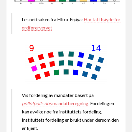
0,0
0,0
0,0
0
R
SV
MDG
Ap
Sp
V
KrF
H
Frp
A
Les nettsaken fra Hitra-Frøya:
Har tatt høyde for
ordførervervet
Vis fordeling av mandater basert på
pollofpolls.nos
mandatberegning
. Fordelingen
kan avvike noe fra instituttets fordeling.
Instituttets fordeling er brukt under, dersom den
er kjent.