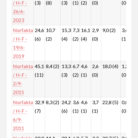
/ H-F -
(3)
(8)
(3)
(1)
(2)
(0)
(0)
(
26/6-
2023
Norfakta
24,6
10,7
15,3
7,3
16,1
2,9
9,0 (2)
3,4
8
/ H-F -
(6)
(2)
(4)
(2)
(4)
(0)
(1)
(
19/6-
2019
Norfakta
45,1
8,4 (2)
13,3
6,7
4,6
2,6
18,0 (4)
1,2
0
/ H-F -
(11)
(3)
(2)
(1)
(0)
(0)
(
2/9-
2015
Norfakta
32,9
8,3 (2)
24,2
3,6
4,6
3,7
22,8 (5)
0,0
0
/ H-F -
(7)
(6)
(1)
(1)
(1)
(0)
(
6/9-
2011