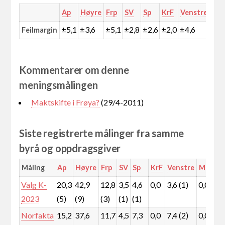
Ap
Høyre
Frp
SV
Sp
KrF
Venstre
MD
±5,1
±3,6
±5,1
±2,8
±2,6
±2,0
±4,6
±0,
Feilmargin
Kommentarer om denne
meningsmålingen
Maktskifte i Frøya?
(29/4-2011)
Siste registrerte målinger fra samme
byrå og oppdragsgiver
Måling
Ap
Høyre
Frp
SV
Sp
KrF
Venstre
MDG
Valg K-
20,3
42,9
12,8
3,5
4,6
0,0
3,6 (1)
0,0
4
2023
(5)
(9)
(3)
(1)
(1)
(
Norfakta
15,2
37,6
11,7
4,5
7,3
0,0
7,4 (2)
0,0
7