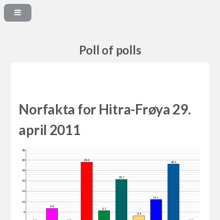
Poll of polls
Norfakta for Hitra-Frøya 29.
april 2011
35
30
29,0
28,1
25
20,7
20
15
11,1
10
6,8
5,7
5
3,3