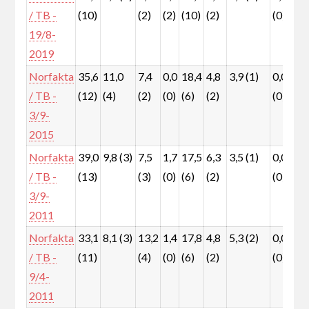
/ TB -
(10)
(2)
(2)
(10)
(2)
(0)
(
19/8-
2019
Norfakta
35,6
11,0
7,4
0,0
18,4
4,8
3,9 (1)
0,0
0
/ TB -
(12)
(4)
(2)
(0)
(6)
(2)
(0)
(
3/9-
2015
Norfakta
39,0
9,8 (3)
7,5
1,7
17,5
6,3
3,5 (1)
0,0
0
/ TB -
(13)
(3)
(0)
(6)
(2)
(0)
(
3/9-
2011
Norfakta
33,1
8,1 (3)
13,2
1,4
17,8
4,8
5,3 (2)
0,0
0
/ TB -
(11)
(4)
(0)
(6)
(2)
(0)
(
9/4-
2011