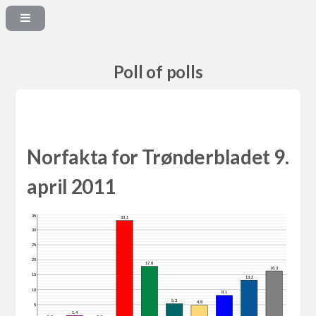
Poll of polls
Norfakta for Trønderbladet 9.
april 2011
35
33,1
30
25
20
17,8
16,3
15
13,2
10
8,1
5,3
4,8
5
1,4