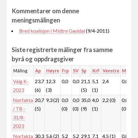
Kommentarer om denne
meningsmålingen
Bred koalisjon i Midtre Gauldal
(9/4-2011)
Siste registrerte målinger fra samme
byrå og oppdragsgiver
Måling
Ap
Høyre
Frp
SV
Sp
KrF
Venstre
MDG
Valg K-
23,7
12,3
0,0
0,0
21,1
5,1
2,4
0,0
0
2023
(6)
(3)
(5)
(1)
Norfakta
20,7
9,3 (2)
0,0
0,0
35,0
4,0
2,2 (0)
0,0
0
/ TB -
(5)
(0)
(0)
(9)
(1)
(0)
(
31/8-
2023
Norfakta
30,3
5,6 (2)
5,2
5,2
29,1
7,1
4,5 (1)
0,0
0