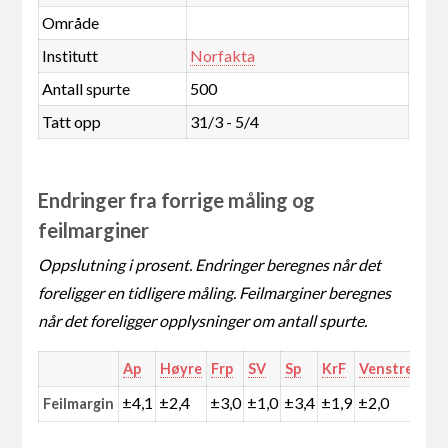
Område
Institutt
Norfakta
Antall spurte
500
Tatt opp
31/3 - 5/4
Endringer fra forrige måling og
feilmarginer
Oppslutning i prosent. Endringer beregnes når det
foreligger en tidligere måling. Feilmarginer beregnes
når det foreligger opplysninger om antall spurte.
Ap
Høyre
Frp
SV
Sp
KrF
Venstre
MD
±4,1
±2,4
±3,0
±1,0
±3,4
±1,9
±2,0
±0,
Feilmargin