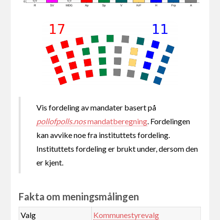
0,0
0,0
0
R
SV
MDG
Ap
Sp
V
KrF
H
Frp
A
Vis fordeling av mandater basert på
pollofpolls.nos
mandatberegning
. Fordelingen
kan avvike noe fra instituttets fordeling.
Instituttets fordeling er brukt under, dersom den
er kjent.
Fakta om meningsmålingen
Valg
Kommunestyrevalg