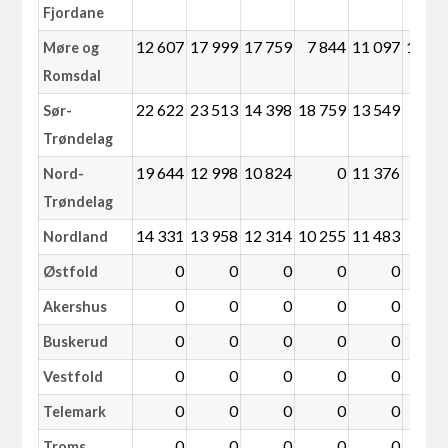
Fjordane
12 607
17 999
17 759
7 844
11 097
10 85
Møre og
Romsdal
22 622
23 513
14 398
18 759
13 549
Sør-
Trøndelag
19 644
12 998
10 824
0
11 376
Nord-
Trøndelag
14 331
13 958
12 314
10 255
11 483
Nordland
0
0
0
0
0
Østfold
0
0
0
0
0
Akershus
0
0
0
0
0
Buskerud
0
0
0
0
0
Vestfold
0
0
0
0
0
Telemark
0
0
0
0
0
Troms