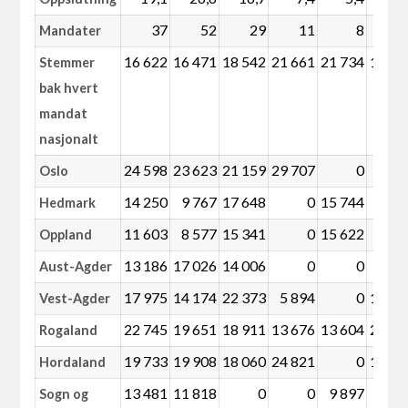
37
52
29
11
8
Mandater
16 622
16 471
18 542
21 661
21 734
19 77
Stemmer
bak hvert
mandat
nasjonalt
24 598
23 623
21 159
29 707
0
Oslo
14 250
9 767
17 648
0
15 744
Hedmark
11 603
8 577
15 341
0
15 622
Oppland
13 186
17 026
14 006
0
0
5 96
Aust-Agder
17 975
14 174
22 373
5 894
0
15 36
Vest-Agder
22 745
19 651
18 911
13 676
13 604
24 15
Rogaland
19 733
19 908
18 060
24 821
0
16 51
Hordaland
13 481
11 818
0
0
9 897
Sogn og