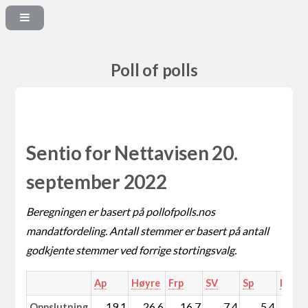
Poll of polls
Sentio for Nettavisen 20.
september 2022
Beregningen er basert på pollofpolls.nos
mandatfordeling. Antall stemmer er basert på antall
godkjente stemmer ved forrige stortingsvalg.
Ap
Høyre
Frp
SV
Sp
KrF
19,1
26,6
16,7
7,4
5,4
4,
Oppslutning