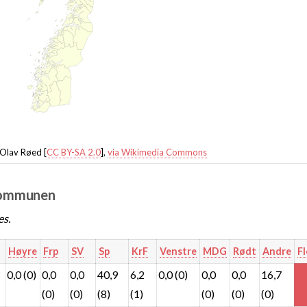
-Olav Røed [
CC BY-SA 2.0
],
via Wikimedia Commons
 kommunen
es.
Høyre
Frp
SV
Sp
KrF
Venstre
MDG
Rødt
Andre
Fl
0,0 (0)
0,0
0,0
40,9
6,2
0,0 (0)
0,0
0,0
16,7
(0)
(0)
(8)
(1)
(0)
(0)
(0)