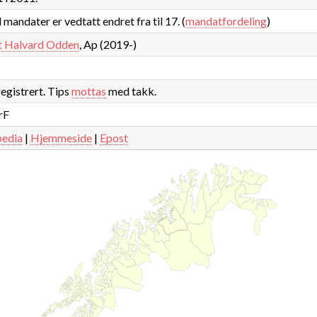
 mandater er vedtatt endret fra til 17. (
mandatfordeling
)
t Halvard Odden
, Ap (2019-)
registrert. Tips
mottas
med takk.
rF
pedia
|
Hjemmeside
|
Epost