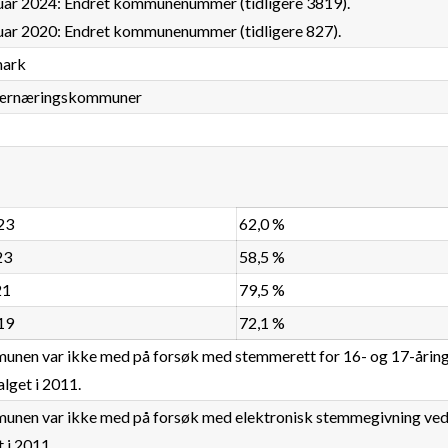
nuar 2024: Endret kommunenummer (tidligere 3819).
nuar 2020: Endret kommunenummer (tidligere 827).
mark
ærnæringskommuner
8
23
62,0 %
23
58,5 %
21
79,5 %
19
72,1 %
nen var ikke med på forsøk med stemmerett for 16- og 17-årin
alget i 2011.
nen var ikke med på forsøk med elektronisk stemmegivning ve
t i 2011.