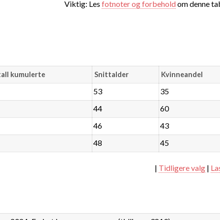
Viktig: Les
fotnoter og forbehold
om denne tab
all kumulerte
Snittalder
Kvinneandel
53
35
44
60
46
43
48
45
|
Tidligere valg
|
La