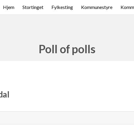
Hjem
Stortinget
Fylkesting
Kommunestyre
Komme
Poll of polls
dal