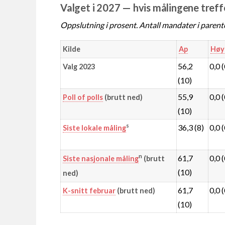
Valget i 2027 — hvis målingene treff
Oppslutning i prosent. Antall mandater i parent
Kilde
Ap
Høy
56,2
0,0 
Valg 2023
(10)
55,9
0,0 
Poll of polls
(brutt ned)
(10)
s
36,3 (8)
0,0 
Siste lokale måling
n
61,7
0,0 
Siste nasjonale måling
(brutt
(10)
ned)
61,7
0,0 
K-snitt februar
(brutt ned)
(10)