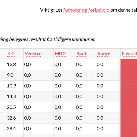
Viktig: Les
fotnoter og forbehold
om denne tab
g beregnes resultat fra tidligere kommuner.
KrF
Venstre
MDG
Rødt
Andre
Flertall
13,8
0,0
0,0
0,0
0,0
9,0
0,0
0,0
0,0
0,0
10,9
0,0
0,0
0,0
0,0
14,3
0,0
0,0
0,0
0,0
20,5
0,0
0,0
0,0
0,0
32,6
0,0
0,0
0,0
0,0
28,4
0,0
0,0
0,0
0,0