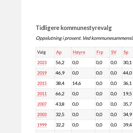
Tidligere kommunestyrevalg
Oppslutning i prosent. Ved kommunesammenslåin
Valg
Ap
Høyre
Frp
SV
Sp
56,2
0,0
0,0
0,0
30,1
2023
46,9
0,0
0,0
0,0
44,0
2019
38,4
14,6
0,0
0,0
36,1
2015
66,2
0,0
0,0
0,0
19,5
2011
43,8
0,0
0,0
0,0
35,7
2007
32,5
0,0
0,0
0,0
34,9
2003
32,2
0,0
0,0
0,0
39,4
1999