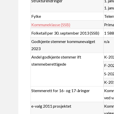
Strukturendringer
1. ja
1. ja
Fylke
Tele
Kommuneklasse (SSB)
Prim
Folketall per 30. september 2013 (SSB)
1 58
Godkjente stemmer kommunevalget
n/a
2023
Andel godkjente stemmer ift
K-20
stemmeberettigede
F-20
S-20
K-20
Stemmerett for 16- og 17-åringer
Kommu
ved v
e-valg 2011 prosjektet
Kommu
valge