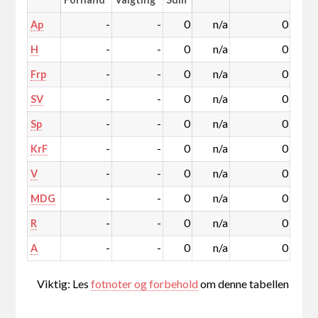
-
-
0
n/a
0
Ap
-
-
0
n/a
0
H
-
-
0
n/a
0
Frp
-
-
0
n/a
0
SV
-
-
0
n/a
0
Sp
-
-
0
n/a
0
KrF
-
-
0
n/a
0
V
-
-
0
n/a
0
MDG
-
-
0
n/a
0
R
-
-
0
n/a
0
A
Viktig: Les
fotnoter og forbehold
om denne tabellen