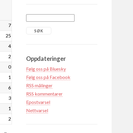
7
25
4
2
Oppdateringer
0
Følg oss på Bluesky
1
Følg oss på Facebook
RSS målinger
6
RSS kommentarer
3
Epostvarsel
1
Nettvarsel
2