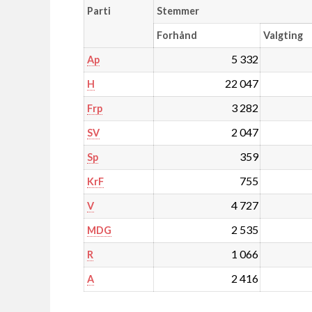
Parti
Stemmer
Forhånd
Valgting
5 332
Ap
22 047
H
3 282
Frp
2 047
SV
359
Sp
755
KrF
4 727
V
2 535
MDG
1 066
R
2 416
A