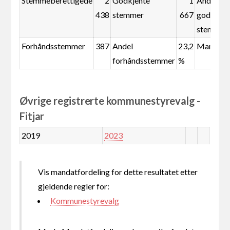
Stemmeberettigede
2
Godkjente
1
Andel
438
stemmer
667
godkjent
stemmer
Forhåndsstemmer
387
Andel
23,2
Mandate
forhåndsstemmer
%
Øvrige registrerte kommunestyrevalg -
Fitjar
2019
2023
Vis mandatfordeling for dette resultatet etter
gjeldende regler for:
Kommunestyrevalg