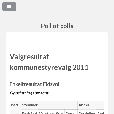
Poll of polls
Valgresultat
kommunestyrevalg 2011
Enkeltresultat Eidsvoll
Oppslutning i prosent.
Parti
Stemmer
Andel
M
Forhånd
Valgting
Sum
Endr.
Fordeling
Endr.
An