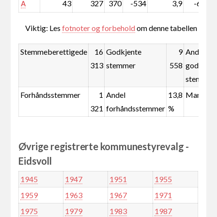
43
327
370
-534
3,9
-6,7
A
Viktig: Les
fotnoter og forbehold
om denne tabellen
Stemmeberettigede
16
Godkjente
9
Andel
313
stemmer
558
godkjent
stemmer
Forhåndsstemmer
1
Andel
13,8
Mandate
321
forhåndsstemmer
%
Øvrige registrerte kommunestyrevalg -
Eidsvoll
1945
1947
1951
1955
1959
1963
1967
1971
1975
1979
1983
1987