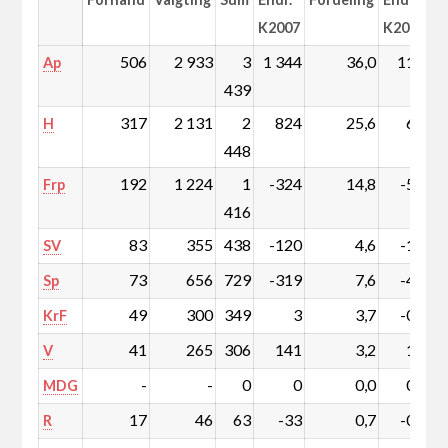
K2007
K2007
506
2 933
3
1 344
36,0
11,6
Ap
439
317
2 131
2
824
25,6
6,7
H
448
192
1 224
1
-324
14,8
-5,5
Frp
416
83
355
438
-120
4,6
-1,9
SV
73
656
729
-319
7,6
-4,6
Sp
49
300
349
3
3,7
-0,4
KrF
41
265
306
141
3,2
1,3
V
-
-
0
0
0,0
0,0
MDG
17
46
63
-33
0,7
-0,5
R