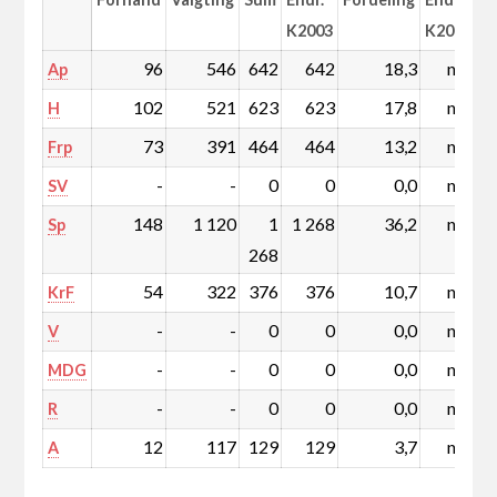
K2003
K2003
96
546
642
642
18,3
nan
Ap
102
521
623
623
17,8
nan
H
73
391
464
464
13,2
nan
Frp
-
-
0
0
0,0
nan
SV
148
1 120
1
1 268
36,2
nan
Sp
268
54
322
376
376
10,7
nan
KrF
-
-
0
0
0,0
nan
V
-
-
0
0
0,0
nan
MDG
-
-
0
0
0,0
nan
R
12
117
129
129
3,7
nan
A