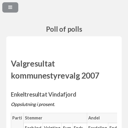
Poll of polls
Valgresultat
kommunestyrevalg 2007
Enkeltresultat Vindafjord
Oppslutning i prosent.
Parti
Stemmer
Andel
M
Forhånd
Valgting
Sum
Endr.
Fordeling
Endr.
An