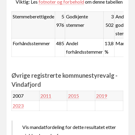
Viktig: Les
fotnoter og forbehold
om denne tabellen
Stemmeberettigede
5
Godkjente
3
Andel
976
stemmer
502
godkjent
stemmer
Forhåndsstemmer
485
Andel
13,8
Mandate
forhåndsstemmer
%
Øvrige registrerte kommunestyrevalg -
Vindafjord
2007
2011
2015
2019
2023
Vis mandatfordeling for dette resultatet etter