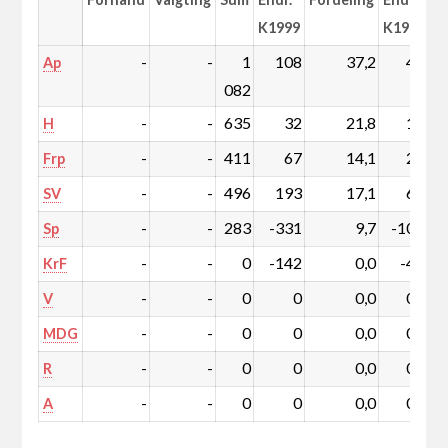
K1999
K1999
-
-
1
108
37,2
4,5
Ap
082
-
-
635
32
21,8
1,6
H
-
-
411
67
14,1
2,6
Frp
-
-
496
193
17,1
6,9
SV
-
-
283
-331
9,7
-10,9
Sp
-
-
0
-142
0,0
-4,8
KrF
-
-
0
0
0,0
0,0
V
-
-
0
0
0,0
0,0
MDG
-
-
0
0
0,0
0,0
R
-
-
0
0
0,0
0,0
A