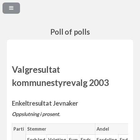
Poll of polls
Valgresultat
kommunestyrevalg 2003
Enkeltresultat Jevnaker
Oppslutning i prosent.
Parti
Stemmer
Andel
M
Forhånd
Valgting
Sum
Endr.
Fordeling
Endr.
An