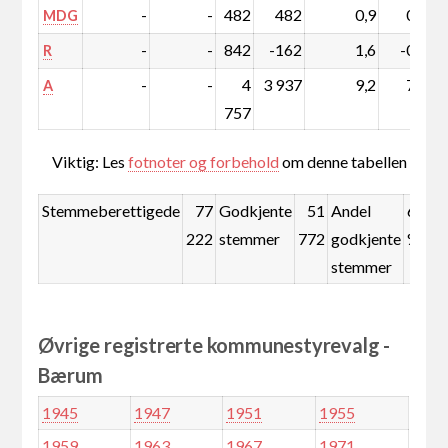
-
-
482
482
0,9
0,9
MDG
-
-
842
-162
1,6
-0,3
R
-
-
4
3 937
9,2
7,6
A
757
Viktig: Les
fotnoter og forbehold
om denne tabellen
Stemmeberettigede
77
Godkjente
51
Andel
67,0
222
stemmer
772
godkjente
%
stemmer
Øvrige registrerte kommunestyrevalg -
Bærum
1945
1947
1951
1955
1959
1963
1967
1971