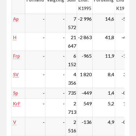
K1995
K1995
-
-
7
-2 996
14,6
-5,5
Ap
572
-
-
21
-2 863
41,8
-4,8
H
647
-
-
6
-965
11,9
-1,7
Frp
152
-
-
4
1 820
8,4
3,6
SV
356
-
-
735
-449
1,4
-0,8
Sp
-
-
2
549
5,2
1,1
KrF
713
-
-
2
-136
4,9
-0,2
V
516