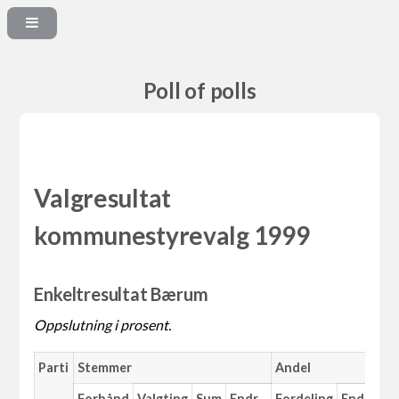
Poll of polls
Valgresultat
kommunestyrevalg 1999
Enkeltresultat Bærum
Oppslutning i prosent.
Parti
Stemmer
Andel
M
Forhånd
Valgting
Sum
Endr.
Fordeling
Endr.
An