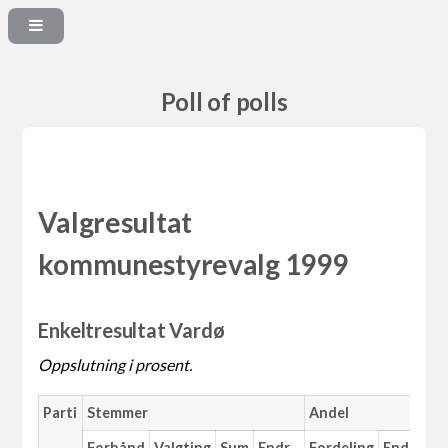
Poll of polls
Valgresultat
kommunestyrevalg 1999
Enkeltresultat Vardø
Oppslutning i prosent.
Parti
Stemmer
Andel
M
Forhånd
Valgting
Sum
Endr.
Fordeling
Endr.
An