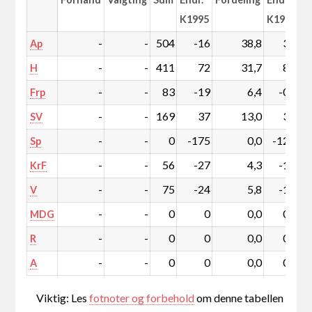
K1995
K1995
-
-
504
-16
38,8
3,0
Ap
-
-
411
72
31,7
8,3
H
-
-
83
-19
6,4
-0,6
Frp
-
-
169
37
13,0
3,9
SV
-
-
0
-175
0,0
-12,1
Sp
-
-
56
-27
4,3
-1,4
KrF
-
-
75
-24
5,8
-1,0
V
-
-
0
0
0,0
0,0
MDG
-
-
0
0
0,0
0,0
R
-
-
0
0
0,0
0,0
A
Viktig: Les
fotnoter og forbehold
om denne tabellen