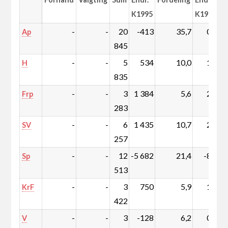
K1995
K1995
-
-
20
-413
35,7
0,3
Ap
845
-
-
5
534
10,0
1,2
H
835
-
-
3
1 384
5,6
2,5
Frp
283
-
-
6
1 435
10,7
2,7
SV
257
-
-
12
-5 682
21,4
-8,9
Sp
513
-
-
3
750
5,9
1,4
KrF
422
-
-
3
-128
6,2
0,0
V