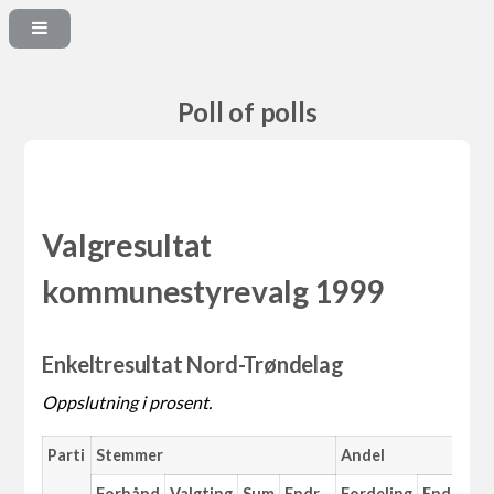
Poll of polls
Valgresultat
kommunestyrevalg 1999
Enkeltresultat Nord-Trøndelag
Oppslutning i prosent.
Parti
Stemmer
Andel
M
Forhånd
Valgting
Sum
Endr.
Fordeling
Endr.
An