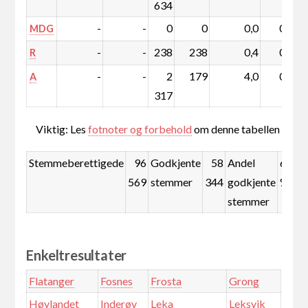
634
-
-
0
0
0,0
0,0
MDG
-
-
238
238
0,4
0,4
R
-
-
2
179
4,0
0,4
A
317
Viktig: Les
fotnoter og forbehold
om denne tabellen
Stemmeberettigede
96
Godkjente
58
Andel
60,4
569
stemmer
344
godkjente
%
stemmer
Enkeltresultater
Flatanger
Fosnes
Frosta
Grong
Høylandet
Inderøy
Leka
Leksvik