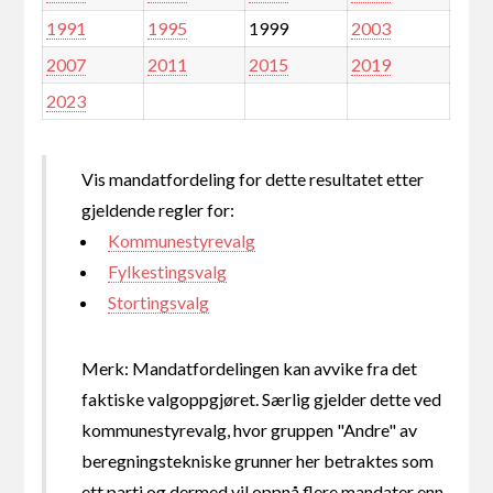
1991
1995
1999
2003
2007
2011
2015
2019
2023
Vis mandatfordeling for dette resultatet etter
gjeldende regler for:
Kommunestyrevalg
Fylkestingsvalg
Stortingsvalg
Merk: Mandatfordelingen kan avvike fra det
faktiske valgoppgjøret. Særlig gjelder dette ved
kommunestyrevalg, hvor gruppen "Andre" av
beregningstekniske grunner her betraktes som
ett parti og dermed vil oppnå flere mandater enn