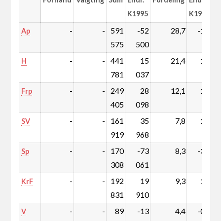
K1995
K1995
-
-
591
-52
28,7
-1,9
3
Ap
575
500
-
-
441
15
21,4
1,2
2
H
781
037
-
-
249
28
12,1
1,6
Frp
405
098
-
-
161
35
7,8
1,9
SV
919
968
-
-
170
-73
8,3
-3,3
1
Sp
308
061
-
-
192
19
9,3
1,1
1
KrF
831
910
-
-
89
-13
4,4
-0,6
V