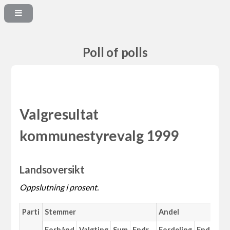
Poll of polls
Valgresultat
kommunestyrevalg 1999
Landsoversikt
Oppslutning i prosent.
Parti
Stemmer
Andel
M
Forhånd
Valgting
Sum
Endr.
Fordeling
Endr.
An