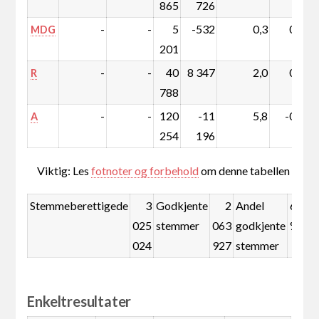
865
726
-
-
5
-532
0,3
0,0
MDG
201
-
-
40
8 347
2,0
0,4
R
788
-
-
120
-11
5,8
-0,4
1
A
254
196
Viktig: Les
fotnoter og forbehold
om denne tabellen
Stemmeberettigede
3
Godkjente
2
Andel
68,2
025
stemmer
063
godkjente
%
024
927
stemmer
Enkeltresultater