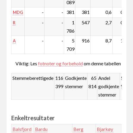
089
-
-
381
381
0,6
0,6
MDG
-
-
1
547
2,7
0,9
R
786
-
-
5
916
8,7
1,6
A
709
Viktig: Les
fotnoter og forbehold
om denne tabellen
Stemmeberettigede
116
Godkjente
65
Andel
56,5
399
stemmer
814
godkjente
%
stemmer
Enkeltresultater
Balsfjord
Bardu
Berg
Bjarkøy