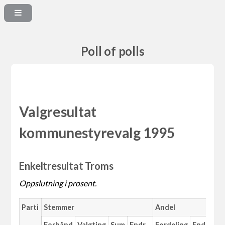
Poll of polls
Valgresultat
kommunestyrevalg 1995
Enkeltresultat Troms
Oppslutning i prosent.
Parti
Stemmer
Andel
M
Forhånd
Valgting
Sum
Endr.
Fordeling
Endr.
An