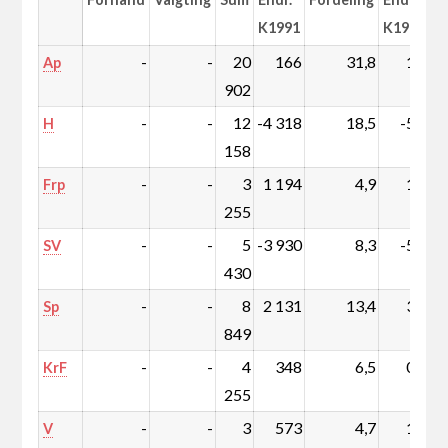
K1991
K1991
-
-
20
166
31,8
1,2
Ap
902
-
-
12
-4 318
18,5
-5,8
H
158
-
-
3
1 194
4,9
1,9
Frp
255
-
-
5
-3 930
8,3
-5,6
SV
430
-
-
8
2 131
13,4
3,5
Sp
849
-
-
4
348
6,5
0,7
KrF
255
-
-
3
573
4,7
1,0
V