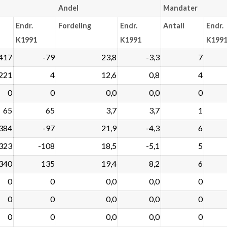
Andel
Mandater
Endr.
Fordeling
Endr.
Antall
Endr.
K1991
K1991
K199
417
-79
23,8
-3,3
7
221
4
12,6
0,8
4
0
0
0,0
0,0
0
65
65
3,7
3,7
1
384
-97
21,9
-4,3
6
323
-108
18,5
-5,1
5
340
135
19,4
8,2
6
0
0
0,0
0,0
0
0
0
0,0
0,0
0
0
0
0,0
0,0
0