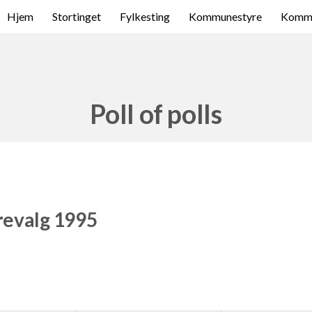
Hjem
Stortinget
Fylkesting
Kommunestyre
Komme
Poll of polls
revalg 1995