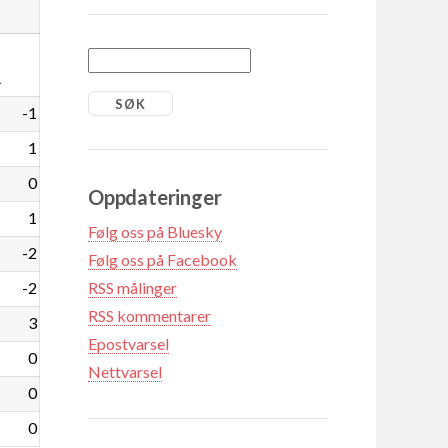
1
-1
1
0
Oppdateringer
1
Følg oss på Bluesky
-2
Følg oss på Facebook
-2
RSS målinger
RSS kommentarer
3
Epostvarsel
0
Nettvarsel
0
0