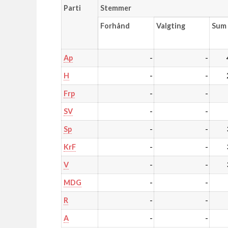
Parti
Stemmer
Forhånd
Valgting
Sum
-
-
Ap
-
-
H
-
-
Frp
-
-
SV
-
-
Sp
-
-
KrF
-
-
V
-
-
MDG
-
-
R
-
-
A