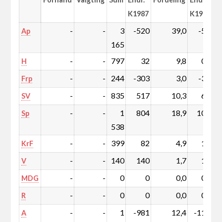
K1987
K1987
-
-
3
-520
39,0
-5,2
Ap
165
-
-
797
32
9,8
0,7
H
-
-
244
-303
3,0
-3,5
Frp
-
-
835
517
10,3
6,5
SV
-
-
1
804
18,9
10,1
Sp
538
-
-
399
82
4,9
1,1
KrF
-
-
140
140
1,7
1,7
V
-
-
0
0
0,0
0,0
MDG
-
-
0
0
0,0
0,0
R
-
-
1
-981
12,4
-11,4
A