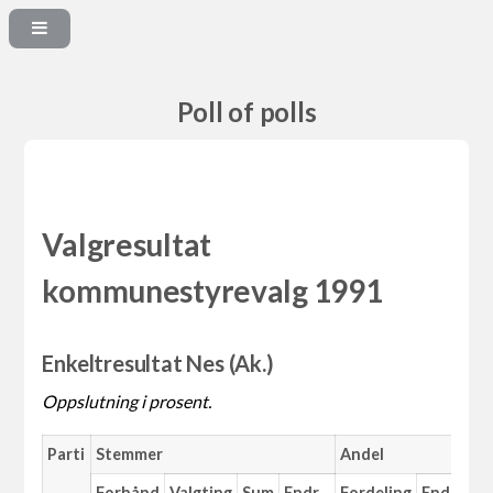
Poll of polls
Valgresultat
kommunestyrevalg 1991
Enkeltresultat Nes (Ak.)
Oppslutning i prosent.
Parti
Stemmer
Andel
M
Forhånd
Valgting
Sum
Endr.
Fordeling
Endr.
An