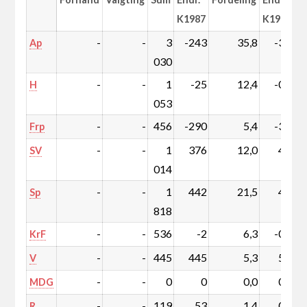
K1987
K1987
-
-
3
-243
35,8
-3,6
Ap
030
-
-
1
-25
12,4
-0,5
H
053
-
-
456
-290
5,4
-3,6
Frp
-
-
1
376
12,0
4,3
SV
014
-
-
1
442
21,5
4,9
Sp
818
-
-
536
-2
6,3
-0,1
KrF
-
-
445
445
5,3
5,3
V
-
-
0
0
0,0
0,0
MDG
-
-
119
53
1,4
0,6
R