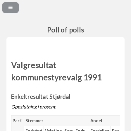
Poll of polls
Valgresultat
kommunestyrevalg 1991
Enkeltresultat Stjørdal
Oppslutning i prosent.
Parti
Stemmer
Andel
M
Forhånd
Valgting
Sum
Endr.
Fordeling
Endr.
An