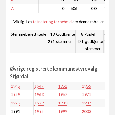
-
-
0
-606
0,0
-7,3
A
Viktig: Les
fotnoter og forbehold
om denne tabellen
Stemmeberettigede
13
Godkjente
8
Andel
63,7
296
stemmer
471
godkjente
%
stemmer
Øvrige registrerte kommunestyrevalg -
Stjørdal
1945
1947
1951
1955
1959
1963
1967
1971
1975
1979
1983
1987
1991
1995
1999
2003