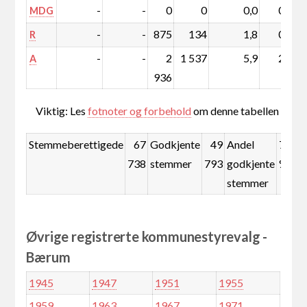
-
-
0
0
0,0
0,0
MDG
-
-
875
134
1,8
0,2
R
-
-
2
1 537
5,9
2,9
A
936
Viktig: Les
fotnoter og forbehold
om denne tabellen
Stemmeberettigede
67
Godkjente
49
Andel
73,5
738
stemmer
793
godkjente
%
stemmer
Øvrige registrerte kommunestyrevalg -
Bærum
1945
1947
1951
1955
1959
1963
1967
1971