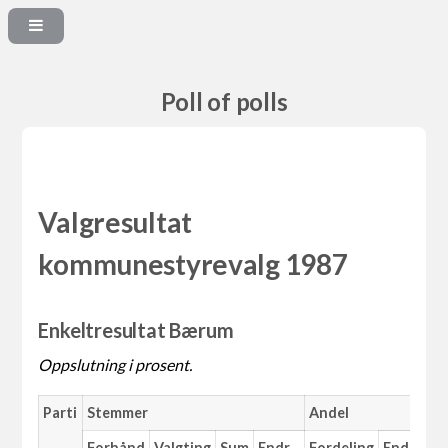
Poll of polls
Valgresultat
kommunestyrevalg 1987
Enkeltresultat Bærum
Oppslutning i prosent.
Parti
Stemmer
Andel
M
Forhånd
Valgting
Sum
Endr.
Fordeling
Endr.
An