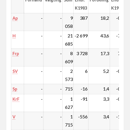
K1983
K1983
-
-
9
387
18,2
-0,1
Ap
058
-
-
21
-2 699
43,6
-7,9
H
685
-
-
8
3 728
17,3
7,0
Frp
609
-
-
2
6
5,2
-0,3
SV
573
-
-
715
-16
1,4
-0,1
Sp
-
-
1
-91
3,3
-0,4
KrF
627
-
-
1
-556
3,4
-1,4
V
715