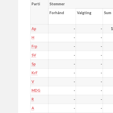
Parti
Stemmer
Forhånd
Valgting
Sum
-
-
1
Ap
-
-
H
-
-
Frp
-
-
SV
-
-
Sp
-
-
KrF
-
-
V
-
-
MDG
-
-
R
-
-
A