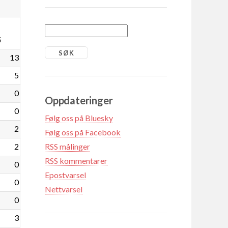
5
13
5
0
Oppdateringer
0
Følg oss på Bluesky
2
Følg oss på Facebook
2
RSS målinger
RSS kommentarer
0
Epostvarsel
0
Nettvarsel
0
3