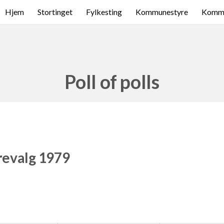
Hjem
Stortinget
Fylkesting
Kommunestyre
Komme
Poll of polls
revalg 1979