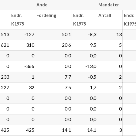
Andel
Mandater
Endr.
Fordeling
Endr.
Antall
Endr.
K1975
K1975
K197
 513
-127
50,1
-8,3
13
621
310
20,6
9,5
5
0
0
0,0
0,0
0
0
-366
0,0
-13,0
0
233
1
7,7
-0,5
2
227
-32
7,5
-1,7
2
0
0
0,0
0,0
0
0
0
0,0
0,0
0
0
0
0,0
0,0
0
425
425
14,1
14,1
3