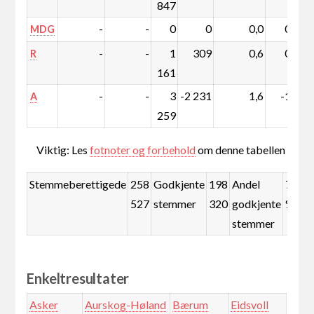
847
-
-
0
0
0,0
0,0
MDG
-
-
1
309
0,6
0,1
R
161
-
-
3
-2 231
1,6
-1,6
A
259
Viktig: Les
fotnoter og forbehold
om denne tabellen
Stemmeberettigede
258
Godkjente
198
Andel
76,7
527
stemmer
320
godkjente
%
stemmer
Enkeltresultater
Asker
Aurskog-Høland
Bærum
Eidsvoll