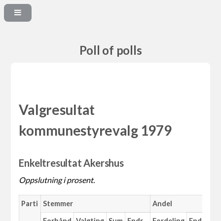
Poll of polls
Valgresultat
kommunestyrevalg 1979
Enkeltresultat Akershus
Oppslutning i prosent.
Parti
Stemmer
Andel
M
Forhånd
Valgting
Sum
Endr.
Fordeling
Endr.
An