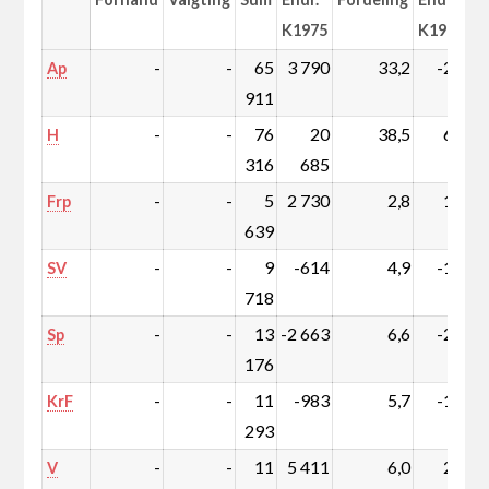
K1975
K1975
-
-
65
3 790
33,2
-2,9
Ap
911
-
-
76
20
38,5
6,1
H
316
685
-
-
5
2 730
2,8
1,2
Frp
639
-
-
9
-614
4,9
-1,1
SV
718
-
-
13
-2 663
6,6
-2,6
Sp
176
-
-
11
-983
5,7
-1,4
KrF
293
-
-
11
5 411
6,0
2,2
V