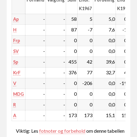
K1967
K1967
-
-
58
5
5,0
0,1
Ap
-
-
87
-7
7,6
-1,3
H
-
-
0
0
0,0
0,0
Frp
-
-
0
0
0,0
0,0
SV
-
-
455
42
39,6
0,8
Sp
-
-
376
77
32,7
4,6
KrF
-
-
0
-206
0,0
-19,3
V
-
-
0
0
0,0
0,0
MDG
-
-
0
0
0,0
0,0
R
-
-
173
173
15,1
15,1
A
Viktig: Les
fotnoter og forbehold
om denne tabellen