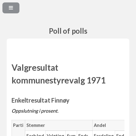
Poll of polls
Valgresultat
kommunestyrevalg 1971
Enkeltresultat Finnøy
Oppslutning i prosent.
Parti
Stemmer
Andel
M
Forhånd
Valgting
Sum
Endr.
Fordeling
Endr.
An