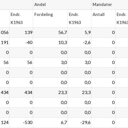
Andel
Mandater
Endr.
Fordeling
Endr.
Antall
Endr.
K1963
K1963
K196
 056
139
56,7
5,9
0
191
-40
10,3
-2,6
0
0
0
0,0
0,0
0
56
56
3,0
3,0
0
0
0
0,0
0,0
0
0
0
0,0
0,0
0
434
434
23,3
23,3
0
0
0
0,0
0,0
0
0
0
0,0
0,0
0
124
-530
6,7
-29,6
0