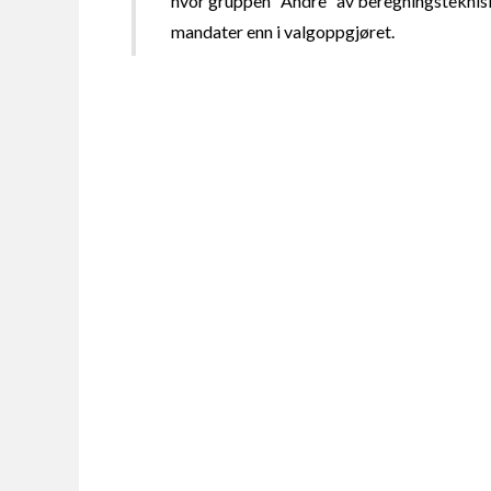
hvor gruppen "Andre" av beregningsteknisk
mandater enn i valgoppgjøret.