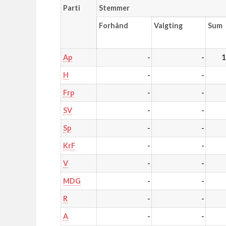
Parti
Stemmer
Forhånd
Valgting
Sum
-
-
1
Ap
-
-
H
-
-
Frp
-
-
SV
-
-
Sp
-
-
KrF
-
-
V
-
-
MDG
-
-
R
-
-
A