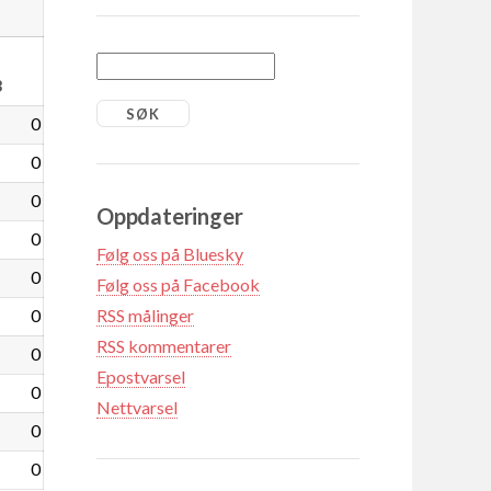
3
0
0
0
Oppdateringer
0
Følg oss på Bluesky
0
Følg oss på Facebook
0
RSS målinger
RSS kommentarer
0
Epostvarsel
0
Nettvarsel
0
0