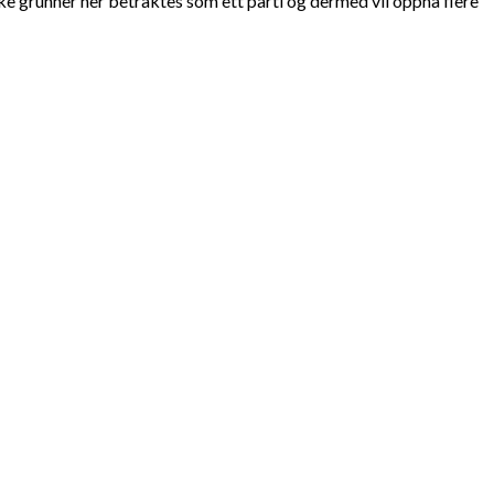
e grunner her betraktes som ett parti og dermed vil oppnå flere