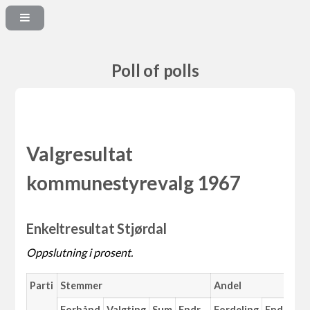
Poll of polls
Valgresultat
kommunestyrevalg 1967
Enkeltresultat Stjørdal
Oppslutning i prosent.
Parti
Stemmer
Andel
M
Forhånd
Valgting
Sum
Endr.
Fordeling
Endr.
An