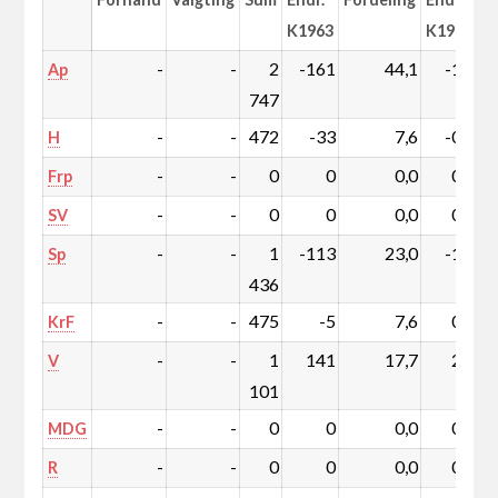
K1963
K1963
-
-
2
-161
44,1
-1,3
Ap
747
-
-
472
-33
7,6
-0,3
H
-
-
0
0
0,0
0,0
Frp
-
-
0
0
0,0
0,0
SV
-
-
1
-113
23,0
-1,1
Sp
436
-
-
475
-5
7,6
0,1
KrF
-
-
1
141
17,7
2,7
V
101
-
-
0
0
0,0
0,0
MDG
-
-
0
0
0,0
0,0
R