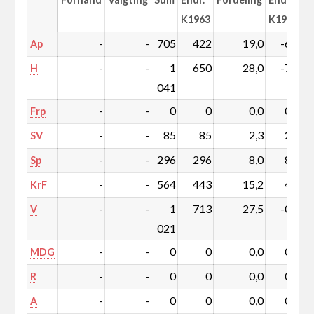
K1963
K1963
-
-
705
422
19,0
-6,7
Ap
-
-
1
650
28,0
-7,4
H
041
-
-
0
0
0,0
0,0
Frp
-
-
85
85
2,3
2,3
SV
-
-
296
296
8,0
8,0
Sp
-
-
564
443
15,2
4,2
KrF
-
-
1
713
27,5
-0,4
V
021
-
-
0
0
0,0
0,0
MDG
-
-
0
0
0,0
0,0
R
-
-
0
0
0,0
0,0
A