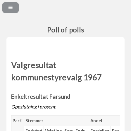
Poll of polls
Valgresultat
kommunestyrevalg 1967
Enkeltresultat Farsund
Oppslutning i prosent.
Parti
Stemmer
Andel
M
Forhånd
Valgting
Sum
Endr.
Fordeling
Endr.
An