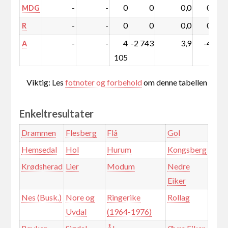
-
-
0
0
0,0
0,0
MDG
-
-
0
0
0,0
0,0
R
-
-
4
-2 743
3,9
-4,0
A
105
Viktig: Les
fotnoter og forbehold
om denne tabellen
Enkeltresultater
Drammen
Flesberg
Flå
Gol
Hemsedal
Hol
Hurum
Kongsberg
Krødsherad
Lier
Modum
Nedre
Eiker
Nes (Busk.)
Nore og
Ringerike
Rollag
Uvdal
(1964-1976)