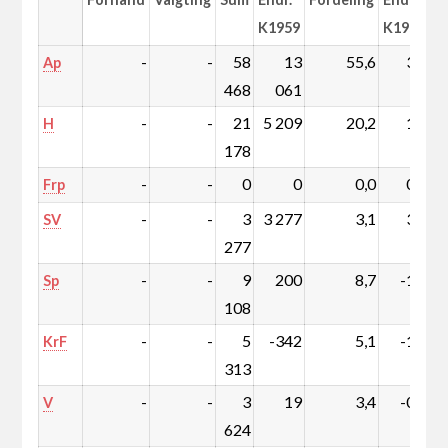
K1959
K1959
-
-
58
13
55,6
3,1
Ap
468
061
-
-
21
5 209
20,2
1,7
H
178
-
-
0
0
0,0
0,0
Frp
-
-
3
3 277
3,1
3,1
SV
277
-
-
9
200
8,7
-1,6
Sp
108
-
-
5
-342
5,1
-1,5
KrF
313
-
-
3
19
3,4
-0,7
V
624