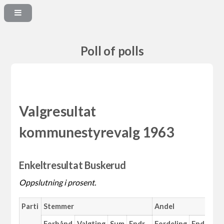
Poll of polls
Valgresultat
kommunestyrevalg 1963
Enkeltresultat Buskerud
Oppslutning i prosent.
Parti
Stemmer
Andel
M
Forhånd
Valgting
Sum
Endr.
Fordeling
Endr.
An