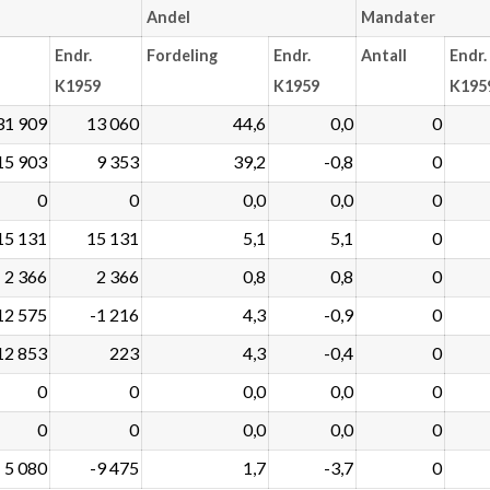
Andel
Mandater
Endr.
Fordeling
Endr.
Antall
Endr.
K1959
K1959
K195
31 909
13 060
44,6
0,0
0
15 903
9 353
39,2
-0,8
0
0
0
0,0
0,0
0
15 131
15 131
5,1
5,1
0
2 366
2 366
0,8
0,8
0
12 575
-1 216
4,3
-0,9
0
12 853
223
4,3
-0,4
0
0
0
0,0
0,0
0
0
0
0,0
0,0
0
5 080
-9 475
1,7
-3,7
0