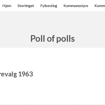
Hjem
Stortinget
Fylkesting
Kommunestyre
Komme
Poll of polls
revalg 1963