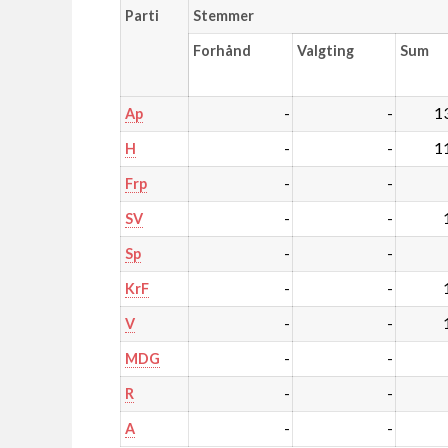
Parti
Stemmer
Forhånd
Valgting
Sum
-
-
1
Ap
-
-
1
H
-
-
Frp
-
-
SV
-
-
Sp
-
-
KrF
-
-
V
-
-
MDG
-
-
R
-
-
A