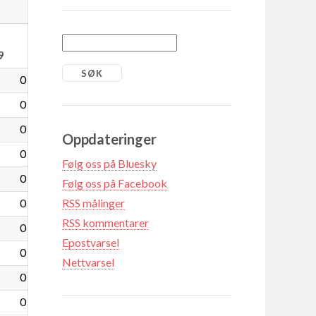
9
0
0
0
Oppdateringer
0
Følg oss på Bluesky
0
Følg oss på Facebook
0
RSS målinger
RSS kommentarer
0
Epostvarsel
0
Nettvarsel
0
0