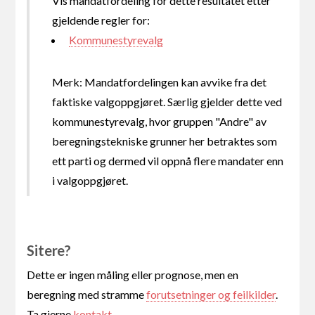
Vis mandatfordeling for dette resultatet etter
gjeldende regler for:
Kommunestyrevalg
Merk: Mandatfordelingen kan avvike fra det
faktiske valgoppgjøret. Særlig gjelder dette ved
kommunestyrevalg, hvor gruppen "Andre" av
beregningstekniske grunner her betraktes som
ett parti og dermed vil oppnå flere mandater enn
i valgoppgjøret.
Sitere?
Dette er ingen måling eller prognose, men en
beregning med stramme
forutsetninger og feilkilder
.
Ta gjerne
kontakt
.