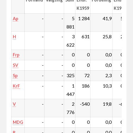
K1959
K1959
-
-
5
1 284
41,9
5,3
Ap
881
-
-
3
631
25,8
2,0
H
622
-
-
0
0
0,0
0,0
Frp
-
-
0
0
0,0
0,0
SV
-
-
325
72
2,3
0,3
Sp
-
-
1
186
10,3
0,3
KrF
447
-
-
2
-540
19,8
-6,6
V
776
-
-
0
0
0,0
0,0
MDG
-
-
0
0
0,0
0,0
R