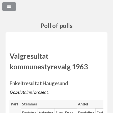
Poll of polls
Valgresultat
kommunestyrevalg 1963
Enkeltresultat Haugesund
Oppslutning i prosent.
Parti
Stemmer
Andel
M
Forhånd
Valgting
Sum
Endr.
Fordeling
Endr.
An