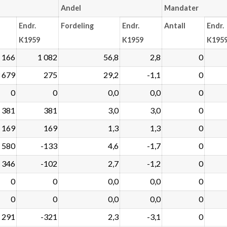
Andel
Mandater
Endr.
Fordeling
Endr.
Antall
Endr.
K1959
K1959
K195
 166
1 082
56,8
2,8
0
 679
275
29,2
-1,1
0
0
0
0,0
0,0
0
381
381
3,0
3,0
0
169
169
1,3
1,3
0
580
-133
4,6
-1,7
0
346
-102
2,7
-1,2
0
0
0
0,0
0,0
0
0
0
0,0
0,0
0
291
-321
2,3
-3,1
0