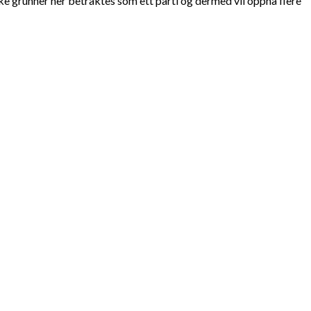
e grunner her betraktes som ett parti og dermed vil oppnå flere