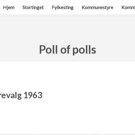
Hjem
Stortinget
Fylkesting
Kommunestyre
Komme
Poll of polls
revalg 1963