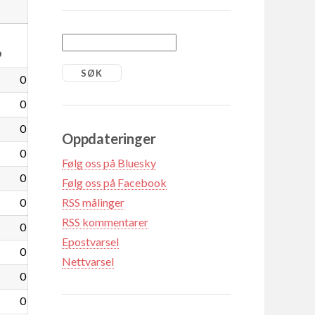
9
0
0
0
Oppdateringer
0
Følg oss på Bluesky
0
Følg oss på Facebook
0
RSS målinger
RSS kommentarer
0
Epostvarsel
0
Nettvarsel
0
0