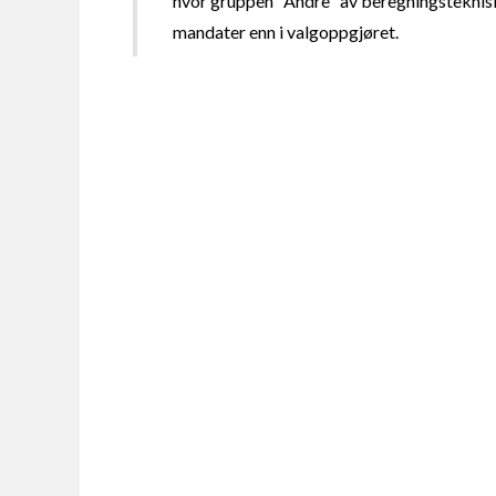
hvor gruppen "Andre" av beregningsteknisk
mandater enn i valgoppgjøret.