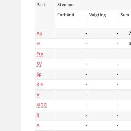
Parti
Stemmer
Forhånd
Valgting
Sum
-
-
7
Ap
-
-
3
H
-
-
Frp
-
-
SV
-
-
Sp
-
-
KrF
-
-
V
-
-
MDG
-
-
R
-
-
A