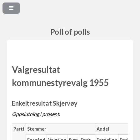
Poll of polls
Valgresultat
kommunestyrevalg 1955
Enkeltresultat Skjervøy
Oppslutning i prosent.
Parti
Stemmer
Andel
M
Forhånd
Valgting
Sum
Endr.
Fordeling
Endr.
An