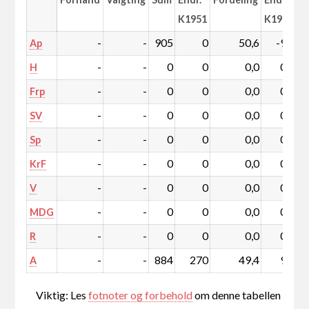
K1951
K1951
-
-
905
0
50,6
-9,0
Ap
-
-
0
0
0,0
0,0
H
-
-
0
0
0,0
0,0
Frp
-
-
0
0
0,0
0,0
SV
-
-
0
0
0,0
0,0
Sp
-
-
0
0
0,0
0,0
KrF
-
-
0
0
0,0
0,0
V
-
-
0
0
0,0
0,0
MDG
-
-
0
0
0,0
0,0
R
-
-
884
270
49,4
9,0
A
Viktig: Les
fotnoter og forbehold
om denne tabellen