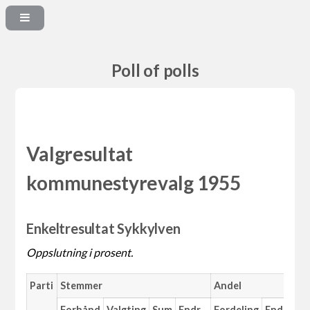
Poll of polls
Valgresultat
kommunestyrevalg 1955
Enkeltresultat Sykkylven
Oppslutning i prosent.
Parti
Stemmer
Andel
M
Forhånd
Valgting
Sum
Endr.
Fordeling
Endr.
An