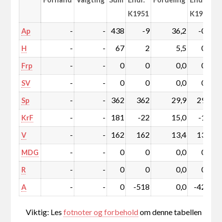
K1951
K1951
-
-
438
-9
36,2
-0,1
Ap
-
-
67
2
5,5
0,3
H
-
-
0
0
0,0
0,0
Frp
-
-
0
0
0,0
0,0
SV
-
-
362
362
29,9
29,9
Sp
-
-
181
-22
15,0
-1,5
KrF
-
-
162
162
13,4
13,4
V
-
-
0
0
0,0
0,0
MDG
-
-
0
0
0,0
0,0
R
-
-
0
-518
0,0
-42,0
A
Viktig: Les
fotnoter og forbehold
om denne tabellen