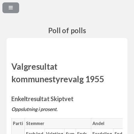
Poll of polls
Valgresultat
kommunestyrevalg 1955
Enkeltresultat Skiptvet
Oppslutning i prosent.
Parti
Stemmer
Andel
M
Forhånd
Valgting
Sum
Endr.
Fordeling
Endr.
An