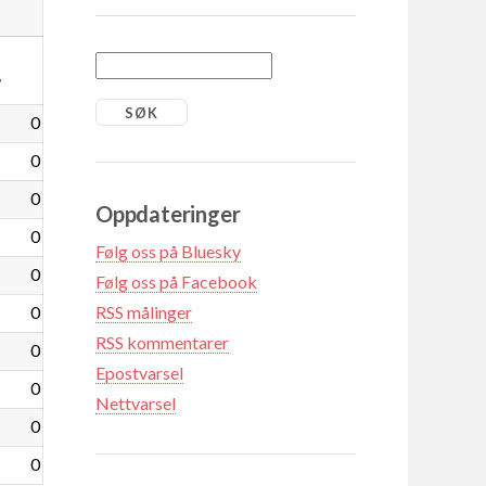
7
0
0
0
Oppdateringer
0
Følg oss på Bluesky
0
Følg oss på Facebook
0
RSS målinger
RSS kommentarer
0
Epostvarsel
0
Nettvarsel
0
0