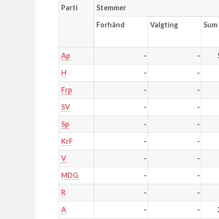
Parti
Stemmer
Forhånd
Valgting
Sum
-
-
Ap
-
-
H
-
-
Frp
-
-
SV
-
-
Sp
-
-
KrF
-
-
V
-
-
MDG
-
-
R
-
-
A