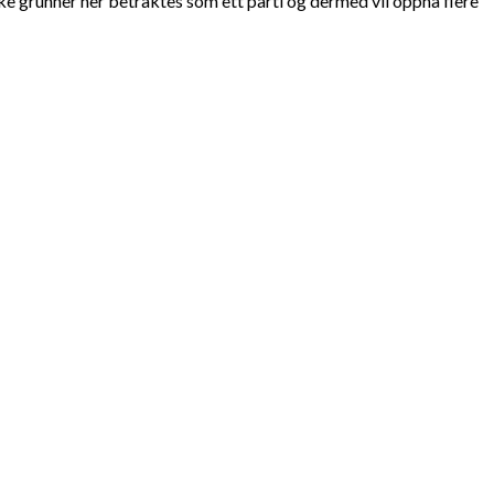
e grunner her betraktes som ett parti og dermed vil oppnå flere