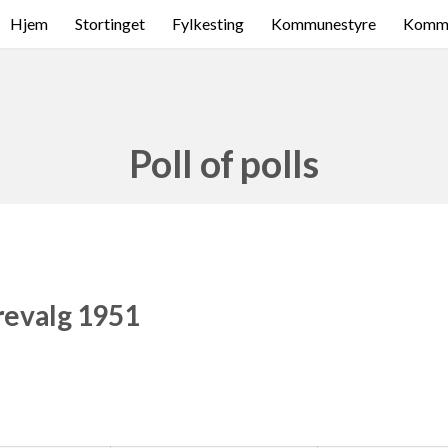
Hjem
Stortinget
Fylkesting
Kommunestyre
Komme
Poll of polls
revalg 1951