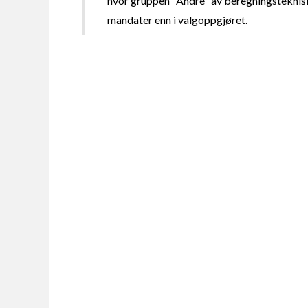
hvor gruppen "Andre" av beregningsteknisk
mandater enn i valgoppgjøret.