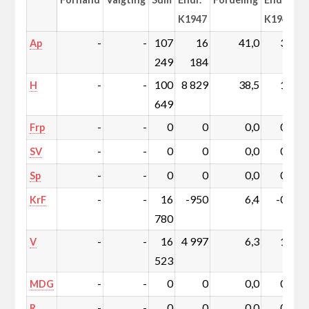
K1947
K1947
-
-
107
16
41,0
3,8
Ap
249
184
-
-
100
8 829
38,5
1,0
H
649
-
-
0
0
0,0
0,0
Frp
-
-
0
0
0,0
0,0
SV
-
-
0
0
0,0
0,0
Sp
-
-
16
-950
6,4
-0,8
KrF
780
-
-
16
4 997
6,3
1,6
V
523
-
-
0
0
0,0
0,0
MDG
-
-
0
0
0,0
0,0
R