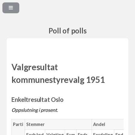
Poll of polls
Valgresultat
kommunestyrevalg 1951
Enkeltresultat Oslo
Oppslutning i prosent.
Parti
Stemmer
Andel
M
Forhånd
Valgting
Sum
Endr.
Fordeling
Endr.
An