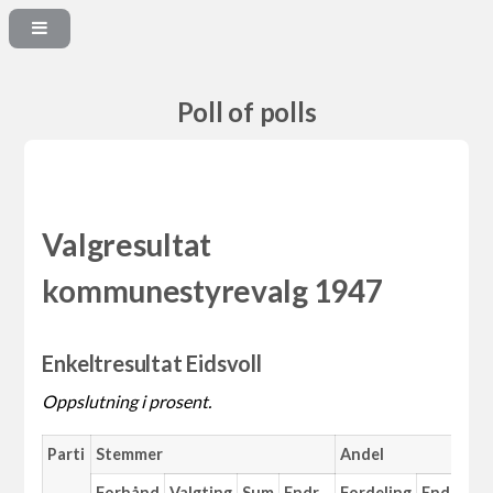
Poll of polls
Valgresultat
kommunestyrevalg 1947
Enkeltresultat Eidsvoll
Oppslutning i prosent.
Parti
Stemmer
Andel
M
Forhånd
Valgting
Sum
Endr.
Fordeling
Endr.
An