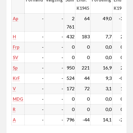
K1945
K1945
-
-
2
64
49,0
-3,9
Ap
761
-
-
432
183
7,7
2,8
H
-
-
0
0
0,0
0,0
Frp
-
-
0
0
0,0
0,0
SV
-
-
950
221
16,9
2,6
Sp
-
-
524
44
9,3
-0,1
KrF
-
-
172
72
3,1
1,1
V
-
-
0
0
0,0
0,0
MDG
-
-
0
0
0,0
0,0
R
-
-
796
-44
14,1
-2,4
A