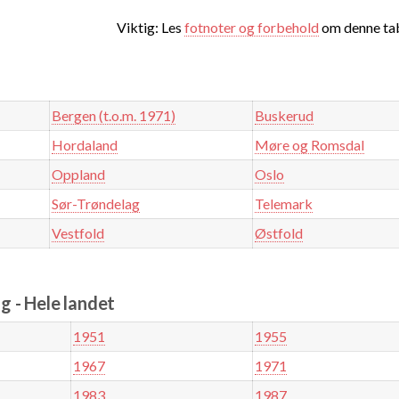
Viktig: Les
fotnoter og forbehold
om denne tab
Bergen (t.o.m. 1971)
Buskerud
Hordaland
Møre og Romsdal
Oppland
Oslo
Sør-Trøndelag
Telemark
Vestfold
Østfold
 - Hele landet
1951
1955
1967
1971
1983
1987