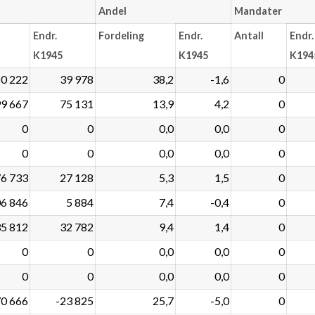
Andel
Mandater
Endr.
Fordeling
Endr.
Antall
Endr.
K1945
K1945
K194
0 222
39 978
38,2
-1,6
0
9 667
75 131
13,9
4,2
0
0
0
0,0
0,0
0
0
0
0,0
0,0
0
6 733
27 128
5,3
1,5
0
6 846
5 884
7,4
-0,4
0
5 812
32 782
9,4
1,4
0
0
0
0,0
0,0
0
0
0
0,0
0,0
0
0 666
-23 825
25,7
-5,0
0