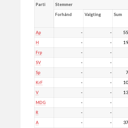
Parti
Stemmer
Forhånd
Valgting
Sum
-
-
55
Ap
-
-
19
H
-
-
Frp
-
-
SV
-
-
7
Sp
-
-
10
KrF
-
-
13
V
-
-
MDG
-
-
R
-
-
37
A