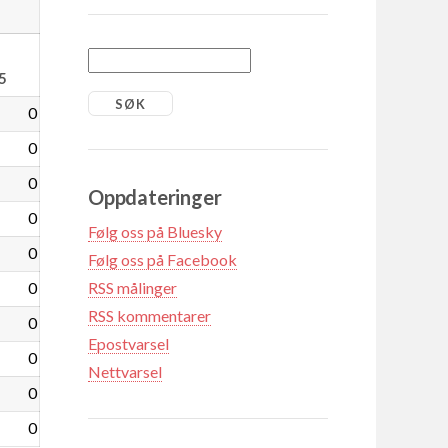
5
0
0
0
Oppdateringer
0
Følg oss på Bluesky
0
Følg oss på Facebook
0
RSS målinger
RSS kommentarer
0
Epostvarsel
0
Nettvarsel
0
0