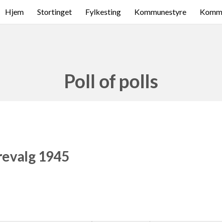
Hjem
Stortinget
Fylkesting
Kommunestyre
Komme
Poll of polls
revalg 1945