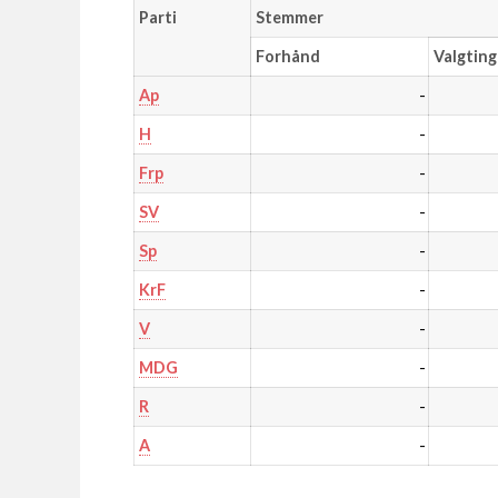
Parti
Stemmer
Forhånd
Valgting
-
Ap
-
H
-
Frp
-
SV
-
Sp
-
KrF
-
V
-
MDG
-
R
-
A