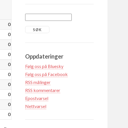
0
0
0
0
Oppdateringer
0
Følg oss på Bluesky
0
Følg oss på Facebook
RSS målinger
0
RSS kommentarer
0
Epostvarsel
0
Nettvarsel
0