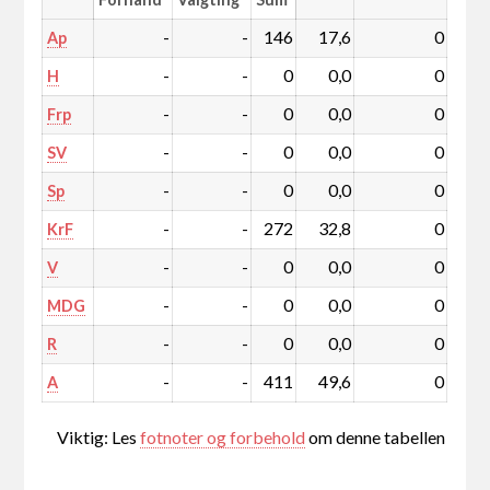
-
-
146
17,6
0
Ap
-
-
0
0,0
0
H
-
-
0
0,0
0
Frp
-
-
0
0,0
0
SV
-
-
0
0,0
0
Sp
-
-
272
32,8
0
KrF
-
-
0
0,0
0
V
-
-
0
0,0
0
MDG
-
-
0
0,0
0
R
-
-
411
49,6
0
A
Viktig: Les
fotnoter og forbehold
om denne tabellen