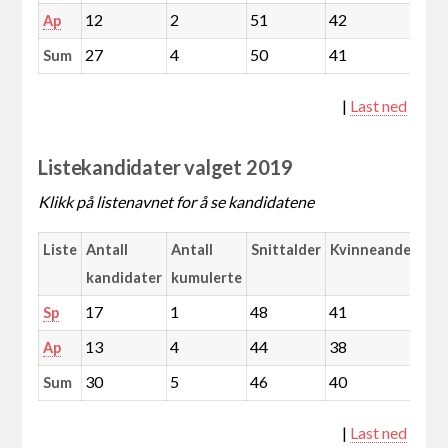
12
2
51
42
Ap
27
4
50
41
Sum
|
Last ned
Listekandidater valget 2019
Klikk på listenavnet for å se kandidatene
Liste
Antall
Antall
Snittalder
Kvinneandel
kandidater
kumulerte
17
1
48
41
Sp
13
4
44
38
Ap
30
5
46
40
Sum
|
Last ned