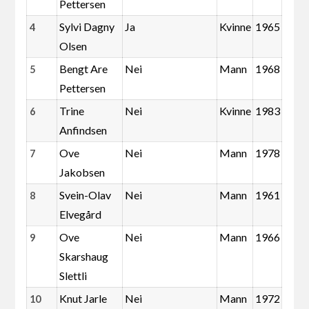
Pettersen
Sylvi Dagny
Ja
Kvinne
1965
4
Olsen
Bengt Are
Nei
Mann
1968
5
Pettersen
Trine
Nei
Kvinne
1983
6
Anfindsen
Ove
Nei
Mann
1978
7
Jakobsen
Svein-Olav
Nei
Mann
1961
8
Elvegård
Ove
Nei
Mann
1966
9
Skarshaug
Slettli
Knut Jarle
Nei
Mann
1972
10