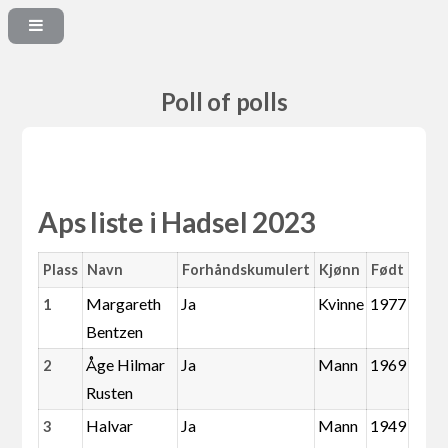
Poll of polls
Aps liste i Hadsel 2023
Plass
Navn
Forhåndskumulert
Kjønn
Født
Margareth
Ja
Kvinne
1977
1
Bentzen
Åge Hilmar
Ja
Mann
1969
2
Rusten
Halvar
Ja
Mann
1949
3